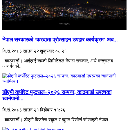
नेपाल सरकारको ‘करदाता प्रोत्साहन उपहार कार्यक्रम’ अब...
वि.सं.२०८३ साउन २२ शुक्रवार ०८:२१
काठमाडौं। आईएमई खल्ती लिमिटेडले नेपाल सरकार, अर्थ मन्त्रालय
अन्तर्गतको...
डीएभी कर्पोरेट फुटसल–२०२६ सम्पन्न, काठमाडौं उपत्यका
खानेपानी...
वि.सं.२०८३ साउन २१ बिहीवार ११:२६
काठमाडौं। डीएभी बिजनेस स्कुल र ह्युमन रिसोर्स सोसाइटी नेपाल...