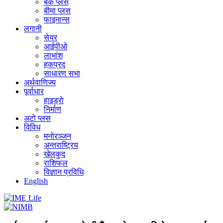
बैंक प्लस
बीमा प्लस
फाइनान्स
लगानी
सेयर
आईपीओ
लाभांश
हकप्रद
साधारण सभा
अर्थवाणिज्य
पूर्वाधार
हाइड्राे
निर्माण
अटो प्लस
विविध
मनोरञ्जन
अन्तराष्ट्रिय
खेलकुद
राशिफल
विज्ञान प्रविधि
English