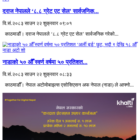
दराज नेपालले ‘८.८ ग्रेट एट सेल’ सार्वजनिक...
वि.सं.२०८३ साउन २२ शुक्रवार ०९:०१
काठमाडौं। दराज नेपालले ‘८.८ ग्रेट एट सेल’ सार्वजनिक गरेको...
नाडाको ५० औँ स्वर्ण वर्षमा ५० प्रतिशत...
वि.सं.२०८३ साउन २२ शुक्रवार ०८:३३
काठमाडौँ। नेपाल अटोमोबाइल्स एसोसिएसन अफ नेपाल (नाडा) ले आफ्नो...