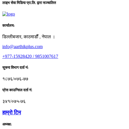
लाइभ सेवा मिडिया प्रा.लि. द्वारा सञ्चालित
कार्यालय:
डिल्लीबजार, काठमाडाैँ , नेपाल ।
info@aarthikplus.com
+977-15928420 / 9851007617
सुचना विभाग दर्ता नं:
१८७६/०७६-७७
प्रेस काउन्सिल दर्ता नं:
३४१/०७५-७६
हाम्राे टिम
अध्यक्ष: