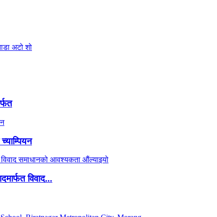
र्फत
च्याम्पियन
दमार्फत विवाद...