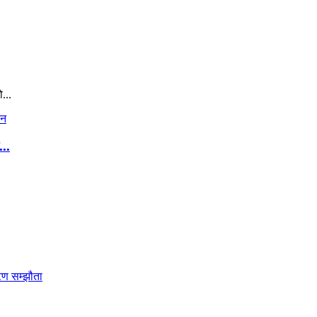
...
..