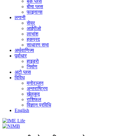
बैंक प्लस
बीमा प्लस
फाइनान्स
लगानी
सेयर
आईपीओ
लाभांश
हकप्रद
साधारण सभा
अर्थवाणिज्य
पूर्वाधार
हाइड्राे
निर्माण
अटो प्लस
विविध
मनोरञ्जन
अन्तराष्ट्रिय
खेलकुद
राशिफल
विज्ञान प्रविधि
English