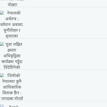
Nepal SBI Bank Ltd. Conducts CSR at
Adarsha...
युनिग्लोब कलेजका १४ जना विद्यार्थीहरु
स्वर्णपदक सहित पोखरा...
नेपालको अर्थतन्त्र : वर्तमान अवस्था, चुनौतीहरू
र सुधारका...
‘युवा लक्षित क्षमता अभिबृद्धिका कार्यक्रम नहुँदा
विदेशिनेको संख्या...