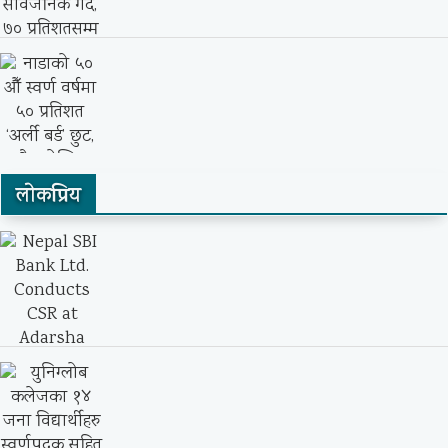
नेपाल बैंक र चितवन इनर्जीबीच ४.७५ मेगावाट
जलविद्युत्...
दराज नेपालले ‘८.८ ग्रेट एट सेल’ सार्वजनिक
गर्दै,...
लाेकप्रिय
नाडाको ५० औँ स्वर्ण वर्षमा ५० प्रतिशत ‘अर्ली...