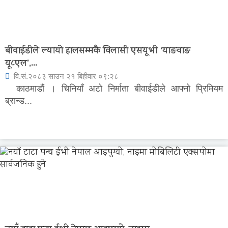
बीवाईडीले ल्यायो हालसम्मकै विलासी एसयूभी ‘याङवाङ
यू८एल’,...
वि.सं.२०८३ साउन २१ बिहीवार ०९:२८
काठमाडौं । चिनियाँ अटो निर्माता बीवाईडीले आफ्नो प्रिमियम
ब्रान्ड...