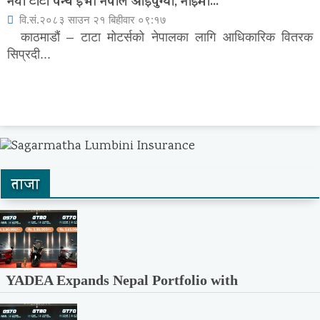
नयाँ टाटा पन्च ईभी नेपाल आइपुग्यो, नाइमा...
वि.सं.२०८३ साउन २१ बिहीवार ०९:१७
काठमाडौं – टाटा मोटर्सको नेपालका लागि आधिकारिक वितरक
सिप्रदी...
ताजा
YADEA Expands Nepal Portfolio with
Launch of Three...