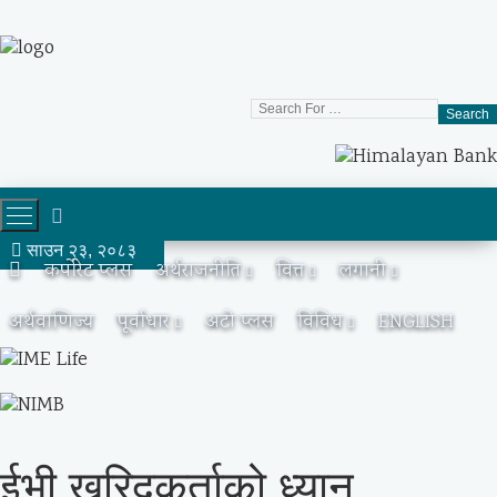
Search
साउन २३, २०८३
कर्पोरेट प्लस
अर्थराजनीति
वित्त
लगानी
अर्थवाणिज्य
पूर्वाधार
अटो प्लस
विविध
ENGLISH
ईभी खरिदकर्ताको ध्यान