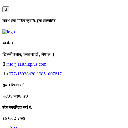
लाइभ सेवा मिडिया प्रा.लि. द्वारा सञ्चालित
कार्यालय:
डिल्लीबजार, काठमाडाैँ , नेपाल ।
info@aarthikplus.com
+977-15928420 / 9851007617
सुचना विभाग दर्ता नं:
१८७६/०७६-७७
प्रेस काउन्सिल दर्ता नं:
३४१/०७५-७६