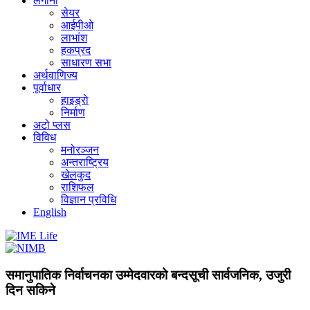
लगानी
सेयर
आईपीओ
लाभांश
हकप्रद
साधारण सभा
अर्थवाणिज्य
पूर्वाधार
हाइड्राे
निर्माण
अटो प्लस
विविध
मनोरञ्जन
अन्तराष्ट्रिय
खेलकुद
राशिफल
विज्ञान प्रविधि
English
समानुपातिक निर्वाचनका उम्मेदवारको बन्दसूची सार्वजनिक, उजुरी
दिन सकिने