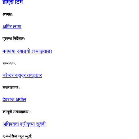
हाम्राे टिम
अध्यक्ष:
अमिर लामा
प्रबन्ध निर्देशक:
मनमाया स्याङ्वाे (स्याङ्ताङ)
सम्पादक:
नरेन्द्र बहादुर तण्डुकार
सल्लाहकार :
देवराज अर्याल
कानूनी सल्लाहकार :
अधिवक्ता श्रीकृष्ण सुवेदी
क्रुयसिया न्यूज व्यूराे: