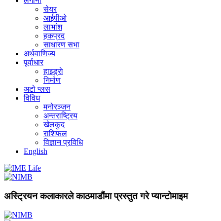
लगानी
सेयर
आईपीओ
लाभांश
हकप्रद
साधारण सभा
अर्थवाणिज्य
पूर्वाधार
हाइड्राे
निर्माण
अटो प्लस
विविध
मनोरञ्जन
अन्तराष्ट्रिय
खेलकुद
राशिफल
विज्ञान प्रविधि
English
अस्ट्रियन कलाकारले काठमाडौंमा प्रस्तुत गरे प्यान्टोमाइम