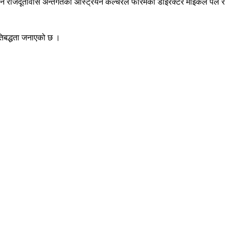
रियन राजदूतावास अन्तर्गतको अस्ट्रियन कल्चरल फोरमका डाइरेक्टर माइकल पल र
तिबद्धता जनाएको छ ।