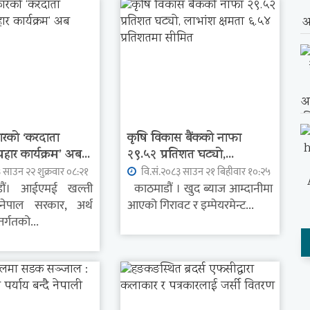
ारको ‘करदाता
कृषि विकास बैंकको नाफा
पहार कार्यक्रम’ अब...
२९.५२ प्रतिशत घट्यो,...
 साउन २२ शुक्रवार ०८:२१
वि.सं.२०८३ साउन २१ बिहीवार १०:२५
ं। आईएमई खल्ती
काठमाडौं । खुद ब्याज आम्दानीमा
 नेपाल सरकार, अर्थ
आएको गिरावट र इम्पेयरमेन्ट...
तर्गतको...