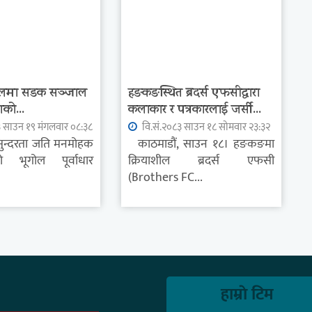
ोलमा सडक सञ्जाल
हङकङस्थित ब्रदर्स एफसीद्वारा
ाणको...
कलाकार र पत्रकारलाई जर्सी...
३ साउन १९ मंगलवार ०८:३८
वि.सं.२०८३ साउन १८ सोमवार २३:३२
ुन्दरता जति मनमोहक
काठमाडौं, साउन १८। हङकङमा
 भूगोल पूर्वाधार
क्रियाशील ब्रदर्स एफसी
(Brothers FC...
हाम्राे टिम