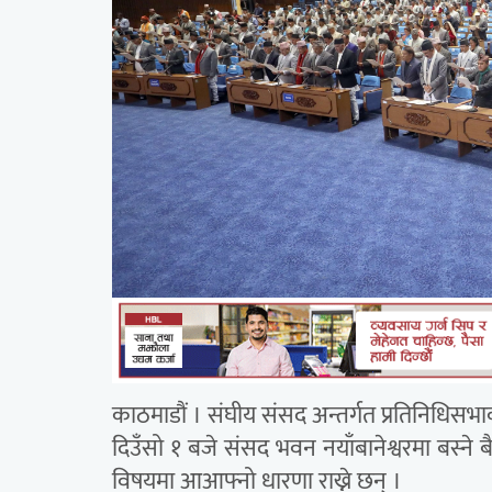
काठमाडौं । संघीय संसद अन्तर्गत प्रतिनिधिस
दिउँसो १ बजे संसद भवन नयाँबानेश्वरमा बस्न
विषयमा आआफ्नो धारणा राख्ने छन् ।