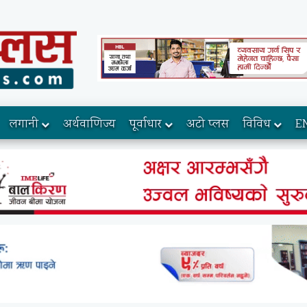
लगानी
अर्थवाणिज्य
पूर्वाधार
अटो प्लस
विविध
E