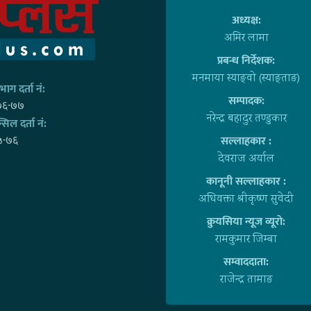
अध्यक्ष:
अमिर लामा
प्रबन्ध निर्देशक:
मनमाया स्याङ्वाे (स्याङ्ताङ)
ाग दर्ता नं:
सम्पादक:
७६-७७
नरेन्द्र बहादुर तण्डुकार
्सिल दर्ता नं:
५-७६
सल्लाहकार :
देवराज अर्याल
कानूनी सल्लाहकार :
अधिवक्ता श्रीकृष्ण सुवेदी
क्रुयसिया न्यूज व्यूराे:
रामकुमार जिम्बा
सम्वाददाता:
राजेन्द्र तामाङ