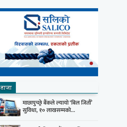
ताजा
माछापुच्छ्रे बैंकले ल्यायो ‘बिल जितौँ’
सुविधा, १० लाखसम्मको...