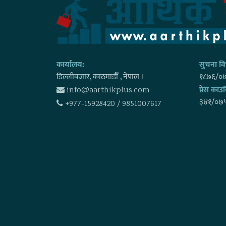
कार्यालय:
सुचना विभ
डिल्लीबजार, काठमाडाैँ , नेपाल ।
१८७६/०
प्रेस काउन
info@aarthikplus.com
३४१/०७
+977-15928420 / 9851007617