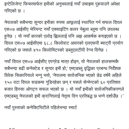
इन्टेलिजेन्ट फिचरमार्फत इभीको अनुभवलाई नयाँ उचाइमा पु¥याउने अपेक्षा
गरिएको छ ।
नेपालको सबैभन्दा सुन्दर इभीका रुपमा आफूलाई स्थापित गर्न सफल दिपल
एस०७ आईसीए भेरियन्ट नयाँ एक्साइटिंग कलर नेबुला ब्लुमा पनि उपलब्ध
हुनेछ । यो नयाँ कारको एलोइ ह्विललाई पनि अझ आकर्षक बनाइएको छ ।
दिपल एस०७ आईसीएमा ६८.८ किलोवाट आवरको एलएफपी ब्याट्री प्रयोग
गरिएको छ जसले ४१० किलोमिटरको डब्लुएलटीपी रेन्ज दिनेछ ।
नयाँ दिपल एस०७ आईसीए एपग्रेड मात्र होइन, यो नेपालको हालसम्मकै
सबैभन्दा बढी कनेक्टेड र सुन्दर इभी हो,’ एमएडब्लु वृद्धिका प्रबन्ध निर्देशक
विवेक सिकारियाले भन्नु भयो, ‘नेपालमा सार्वजनिक भएको डेढ वर्षमै अहिले
९५० वटा दिपल सडकमा गुडिरहेका छन् र यसले सेग्मेन्टको ६० प्रतिशत
बजार हिस्सा ओगट्न सफल भएको छ । यो नयाँ इभीको सार्वजनिकीकरणले
एमएडब्लु नेपालको इभी क्रान्तिलाई नेतृत्व दिन प्रतिबद्ध छ भन्ने दर्शाउँछ ।’
नयाँ पुस्ताको कनेक्टिभिटीले पहिलेभन्दा स्मार्ट