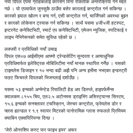
नयाँ दिपल एपमा ग्राहकलाई कारसँग विना रोकतोक अन्तरक्रिया गर्न मद्दत
गर्छ । यो एपमार्फत जुनसुकै ठाउँमा बसेर कारलाई कन्ट्रोल गर्न सकिन्छ ।
कारको झ्याल खोल्न र बन्द गर्न, एसी कन्ट्रोल गर्न, चार्जिंगको अवस्था बुझ्न
र कारको लोकेसन ट्रयाक गर्न सकिन्छ । साथै यसमा ४जी५जी हटस्पट,
इन्टरनेट कनेक्टिभिटी, स्मार्ट एप कनेक्टिभिटी, एमेजन म्युजिक, स्पटिफाई र
लाइभ नेभिगेसनको समेत सुविधा रहेको छ ।
लक्जरी र प्रविधिको नयाँ उचाइ
दिपल एस०७ आईसीएमा आफ्नो ट्रेन्डसेटिंग सुन्दरता र अत्याधुनिक
प्रविधिमार्फत इलेक्ट्रिक मोबिलिटीमा नयाँ मानक स्थापित गर्नेछ । यसको
टाइमलेस डिजाइन र १० भन्दा बढी अझै पनि अन्य इभीमा नभएका इन्डस्ट्री
फस्र्ट फिचरले दिपलको भिजनलाई दर्शाउँछ ।
यसमा ५३ इन्चको अग्मेन्टेड रियालिटी हेड अप डिस्प्ले, हाइपर्फर्मेन्स
क्वालकम ८१५५ चिप, एल२.५ अटोनमस ड्राइभिंग असिस्ट्यान्स सिस्टम,
१५.६ इन्चको सनफ्लावर टचस्क्रिन, जेस्चर कन्ट्रोल, फ्रेमलेस डोर र
फ्लस ह्यान्डल र १.९ स्वायर मिटरको पानोरामिक ग्लास रुफलले प्रिमियम
क्याबिन एक्सपिरियन्स दिन्छ ।
‘जेरो ओनरशिप कस्ट फर फाइभ इयर’ अफर