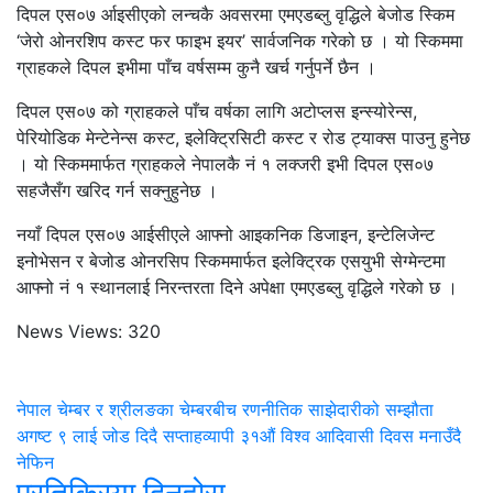
दिपल एस०७ र्आइसीएको लन्चकै अवसरमा एमएडब्लु वृद्धिले बेजोड स्किम
‘जेरो ओनरशिप कस्ट फर फाइभ इयर’ सार्वजनिक गरेको छ । यो स्किममा
ग्राहकले दिपल इभीमा पाँच वर्षसम्म कुनै खर्च गर्नुपर्ने छैन ।
दिपल एस०७ को ग्राहकले पाँच वर्षका लागि अटोप्लस इन्स्योरेन्स,
पेरियोडिक मेन्टेनेन्स कस्ट, इलेक्ट्रिसिटी कस्ट र रोड ट्याक्स पाउनु हुनेछ
। यो स्किममार्फत ग्राहकले नेपालकै नं १ लक्जरी इभी दिपल एस०७
सहजैसँग खरिद गर्न सक्नुहुनेछ ।
नयाँ दिपल एस०७ आईसीएले आफ्नो आइकनिक डिजाइन, इन्टेलिजेन्ट
इनोभेसन र बेजोड ओनरसिप स्किममार्फत इलेक्ट्रिक एसयुभी सेग्मेन्टमा
आफ्नो नं १ स्थानलाई निरन्तरता दिने अपेक्षा एमएडब्लु वृद्धिले गरेको छ ।
News Views:
320
नेपाल चेम्बर र श्रीलङका चेम्बरबीच रणनीतिक साझेदारीको सम्झौता
अगष्ट ९ लाई जोड दिदै सप्ताहव्यापी ३१औं विश्व आदिवासी दिवस मनाउँदै
नेफिन
प्रतिक्रिया दिनुहोस्