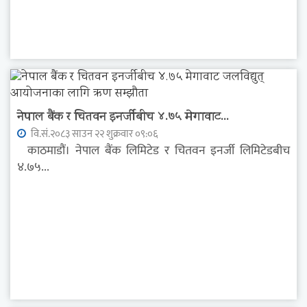
नेपाल बैंक र चितवन इनर्जीबीच ४.७५ मेगावाट...
वि.सं.२०८३ साउन २२ शुक्रवार ०९:०६
काठमाडौं। नेपाल बैंक लिमिटेड र चितवन इनर्जी लिमिटेडबीच
४.७५...