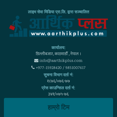
लाइभ सेवा मिडिया प्रा.लि. द्वारा सञ्चालित
कार्यालय:
डिल्लीबजार, काठमाडाैँ , नेपाल ।
info@aarthikplus.com
+977-15928420 / 9851007617
सुचना विभाग दर्ता नं:
१८७६/०७६-७७
प्रेस काउन्सिल दर्ता नं:
३४१/०७५-७६
हाम्राे टिम