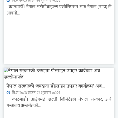
वि.सं.२०८३ साउन २२ शुक्रवार ०८:३३
काठमाडौँ। नेपाल अटोमोबाइल्स एसोसिएसन अफ नेपाल (नाडा) ले
आफ्नो...
नेपाल सरकारको ‘करदाता प्रोत्साहन उपहार कार्यक्रम’ अब...
वि.सं.२०८३ साउन २२ शुक्रवार ०८:२१
काठमाडौं। आईएमई खल्ती लिमिटेडले नेपाल सरकार, अर्थ
मन्त्रालय अन्तर्गतको...