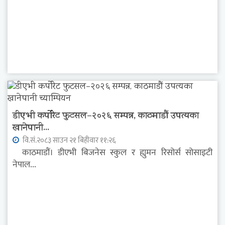
डीएभी कर्पोरेट फुटसल–२०२६ सम्पन्न, काठमाडौं उपत्यका
खानेपानी...
वि.सं.२०८३ साउन २१ बिहीवार ११:२६
काठमाडौं। डीएभी बिजनेस स्कुल र ह्युमन रिसोर्स सोसाइटी
नेपाल...