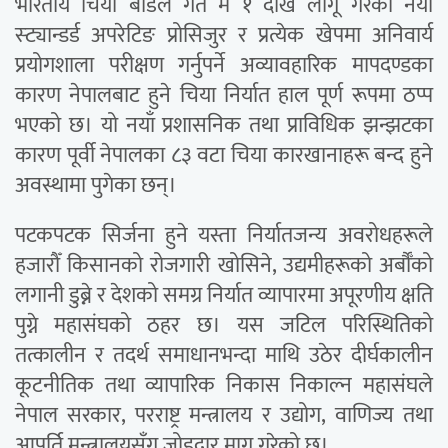
भारतीय चिया बोर्डले गत मे १ देखि लागू गरेको नयाँ
स्ट्यान्डर्ड अपरेटिङ प्रोसिजुर र प्रत्येक खेपमा अनिवार्य
प्रयोगशाला परीक्षण गर्नुपर्ने अव्यावहारिक मापदण्डका
कारण नेपालबाट हुने चिया निर्यात हाल पूर्ण रूपमा ठप्प
भएको छ। यो नयाँ प्रशासनिक तथा प्राविधिक झन्झटका
कारण पूर्वी नेपालका ८३ वटा चिया कारखानाहरू बन्द हुने
अवस्थामा पुगेका छन्।
पटकपटक सिर्जना हुने यस्ता निर्यातजन्य अवरोधहरूले
हजारौँ किसानको रोजगारी खोसिने, उद्यमीहरूको अर्बौँको
लगानी डुब्ने र देशको समग्र निर्यात व्यापारमा अपूरणीय क्षति
पुग्ने महासंघको ठहर छ। यस जटिल परिस्थितिको
तत्कालीन र तदर्थ समाधानभन्दा माथि उठेर दीर्घकालीन
कूटनीतिक तथा व्यापारिक निकास निकाल्न महासंघले
नेपाल सरकार, परराष्ट्र मन्त्रालय र उद्योग, वाणिज्य तथा
आपूर्ति मन्त्रालयसँग जोडदार माग गरेको छ।