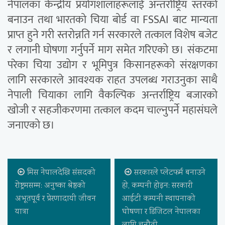
नेपालका केन्द्रीय प्रयोगशालाहरूलाई अन्तर्राष्ट्रिय स्तरको
बनाउन तथा भारतको चिया बोर्ड वा FSSAI बाट मान्यता
प्राप्त हुने गरी स्तरोन्नति गर्न सरकारले तत्काल विशेष बजेट
र लगानी घोषणा गर्नुपर्ने माग समेत गरिएको छ। संकटमा
परेका चिया उद्योग र भूमिपुत्र किसानहरूको संरक्षणका
लागि सरकारले आवश्यक राहत उपलब्ध गराउनुका साथै
नेपाली चियाका लागि वैकल्पिक अन्तर्राष्ट्रिय बजारको
खोजी र सहजीकरणमा तत्काल कदम चाल्नुपर्ने महासंघले
जनाएको छ।
मिस नेपालदेखि संसदको
सरकारले प्लेटफर्म बनाउने
रोष्ट्रमसम्म: अनुष्का श्रेष्ठको
हो, कम्पनी होइन: सरकारी
अभूतपूर्व र प्रेरणादायी जीवन
आईटी कम्पनी स्थापनाको
यात्रा
घोषणा र डिजिटल नेपालका