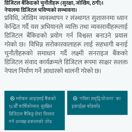
डिजिटल बैंकिङको चुनौतीहरू (सुरक्षा, जोखिम, ठगी)।
नेपालमा डिजिटल भविष्यको सम्भावना।
प्रविधि, जोखिम व्यवस्थापन र संस्थागत सुशासनमा ध्यान
केन्द्रित गर्दै यस अभियानले व्यक्ति तथा व्यवसायीहरूलाई
डिजिटल बैंकिङको प्रयोग गर्न विश्वस्त बनाउने प्रयास
गरेको छ। विभिन्न सरोकारवालाहरू लाई सहभागी बनाई
चुनौतीहरूको समाधान गर्दै लक्ष्मी सनराइज बैंकको
डिजिटल संवाद कार्यक्रमले डिजिटल रूपमा साक्षर सशक्त
नेपाल निर्माण गर्ने आधारको थालनी गरेको छ।
ग्लोबल आइएमई बैंकको
“गरिमा समृद्धि योजना” का
१८औँ वार्षिकोत्सव, सुरक्षित
इकाईहरु बाँडफाँड
डिजिटल बैंकिङ्ग सेवा विस्तार
गर्न अध्यक्ष ढकालको जोड