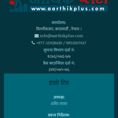
कार्यालय:
डिल्लीबजार, काठमाडाैँ , नेपाल ।
info@aarthikplus.com
+977-15928420 / 9851007617
सुचना विभाग दर्ता नं:
१८७६/०७६-७७
प्रेस काउन्सिल दर्ता नं:
३४१/०७५-७६
हाम्राे टिम
अध्यक्ष:
अमिर लामा
प्रबन्ध निर्देशक: