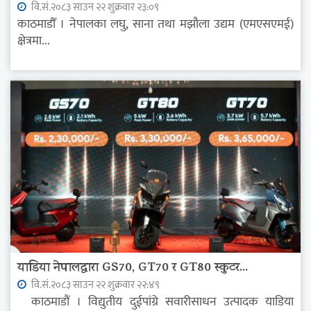
वि.सं.२०८३ साउन २२ शुक्रवार २३:०९
काठमाडौँ । नेपालका लघु, साना तथा मझौला उद्यम (एमएसएमई)
क्षेत्रमा...
याडिया नेपालद्वारा GS70, GT70 र GT80 स्कुटर...
वि.सं.२०८३ साउन २२ शुक्रवार २२:४९
काठमाडौं । विद्युतीय दुईपांग्रे सवारीसाधन उत्पादक याडिया