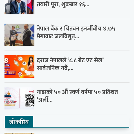
तयारी पूरा, शुक्रबार १६...
नेपाल बैंक र चितवन इनर्जीबीच ४.७५
मेगावाट जलविद्युत्...
दराज नेपालले ‘८.८ ग्रेट एट सेल’
सार्वजनिक गर्दै,...
नाडाको ५० औँ स्वर्ण वर्षमा ५० प्रतिशत
‘अर्ली...
लाेकप्रिय