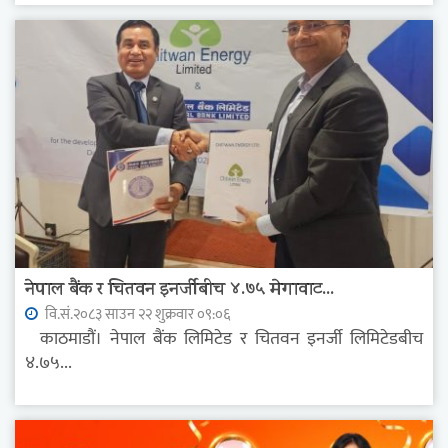
नेपाल बैंक र चितवन इनर्जीबीच ४.७५ मेगावाट...
वि.सं.२०८३ साउन २२ शुक्रवार ०९:०६
काठमाडौं। नेपाल बैंक लिमिटेड र चितवन इनर्जी लिमिटेडबीच
४.७५...