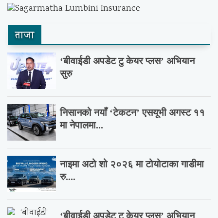
ताजा
‘बीवाईडी अपडेट टु केयर प्लस’ अभियान
सुरु
निसानको नयाँ ‘टेकटन’ एसयूभी अगस्ट ११
मा नेपालमा...
नाइमा अटो शो २०२६ मा टोयोटाका गाडीमा
रु....
‘बीवाईडी अपडेट टु केयर प्लस’ अभियान