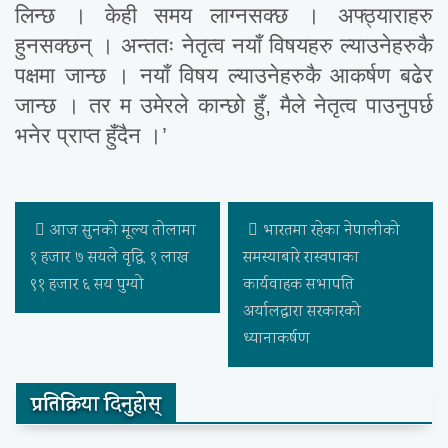
लिन्छ । केही समय लाग्नसक्छ । अफ्ठ्याराहरु
हुनसक्छन् । अन्ततः नेतृत्व नयाँ विषयहरु ल्याउनेहरुकै
पक्षमा जान्छ । नयाँ विषय ल्याउनेहरुकै आकर्षण बढेर
जान्छ । तर म उमेरले कान्छो हुँ, मैले नेतृत्व पाउनुपर्छ
भनेर प्राप्त हुँदैन ।’
आज सुनको मूल्य तोलामा
भारतमा रहेका नेपालीको
१ हजार ७ सयले वृद्धि, १ लाख
समस्याबारे रास्वपाका
९१ हजार ६ सय पुग्यो
कार्यवाहक सभापति
अर्यालद्धारा सरकारको
ध्यानाकर्षण
प्रतिक्रिया दिनुहोस्