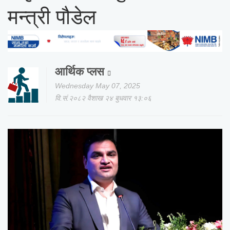
मन्त्री पौडेल
आर्थिक प्लस
Wednesday May 07, 2025
वि.सं.२०८२ वैशाख २४ बुधवार १३:०६