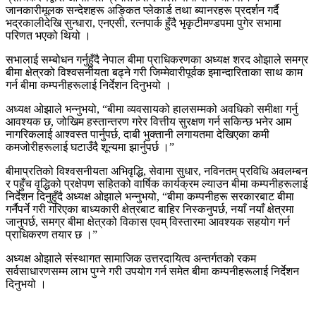
जानकारीमूलक सन्देशहरू अङ्कित प्लेकार्ड तथा ब्यानरहरू प्रदर्शन गर्दै
भद्रकालीदेखि सुन्धारा, एनएसी, रत्नपार्क हुँदै भृकृटीमण्डपमा पुगेर सभामा
परिणत भएको थियो ।
सभालाई सम्बोधन गर्नुहुँदै नेपाल बीमा प्राधिकरणका अध्यक्ष शरद ओझाले समग्र
बीमा क्षेत्रको विश्वसनीयता बढ्ने गरी जिम्मेवारीपूर्वक इमान्दारिताका साथ काम
गर्न बीमा कम्पनीहरूलाई निर्देशन दिनुभयो ।
अध्यक्ष ओझाले भन्नुभयो, “बीमा व्यवसायको हालसम्मको अवधिको समीक्षा गर्नु
आवश्यक छ, जोखिम हस्तान्तरण गरेर वित्तीय सुरक्षण गर्न सकिन्छ भनेर आम
नागरिकलाई आश्वस्त पार्नुपर्छ, दाबी भुक्तानी लगायतमा देखिएका कमी
कमजोरीहरूलाई घटाउँदै शून्यमा झार्नुपर्छ ।”
बीमाप्रतिको विश्वसनीयता अभिवृद्धि, सेवामा सुधार, नविनतम् प्रविधि अवलम्बन
र पहुँच वृद्धिको प्रक्षेपण सहितको वार्षिक कार्यक्रम ल्याउन बीमा कम्पनीहरूलाई
निर्देशन दिनुहुँदै अध्यक्ष ओझाले भन्नुभयो, “बीमा कम्पनीहरू सरकारबाट बीमा
गर्नैपर्ने गरी गरिएका बाध्यकारी क्षेत्रबाट बाहिर निस्कनुपर्छ, नयाँ नयाँ क्षेत्रमा
जानुपर्छ, समग्र बीमा क्षेत्रको विकास एवम् विस्तारमा आवश्यक सहयोग गर्न
प्राधिकरण तयार छ ।”
अध्यक्ष ओझाले संस्थागत सामाजिक उत्तरदायित्व अन्तर्गतको रकम
सर्वसाधारणसम्म लाभ पुग्ने गरी उपयोग गर्न समेत बीमा कम्पनीहरूलाई निर्देशन
दिनुभयो ।