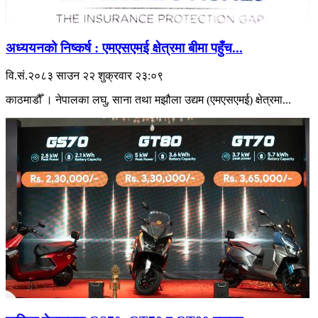
अध्ययनको निष्कर्ष : एमएसएमई क्षेत्रमा बीमा पहुँच...
वि.सं.२०८३ साउन २२ शुक्रवार २३:०९
काठमाडौँ । नेपालका लघु, साना तथा मझौला उद्यम (एमएसएमई) क्षेत्रमा...