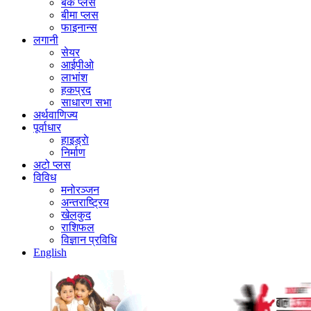
बैंक प्लस
बीमा प्लस
फाइनान्स
लगानी
सेयर
आईपीओ
लाभांश
हकप्रद
साधारण सभा
अर्थवाणिज्य
पूर्वाधार
हाइड्राे
निर्माण
अटो प्लस
विविध
मनोरञ्जन
अन्तराष्ट्रिय
खेलकुद
राशिफल
विज्ञान प्रविधि
English