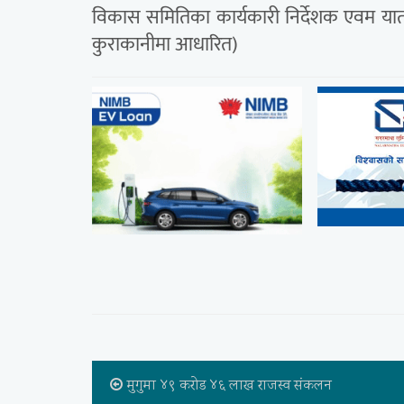
विकास समितिका कार्यकारी निर्देशक एवम याता
कुराकानीमा आधारित)
मुगुमा ४९ करोड ४६ लाख राजस्व संकलन