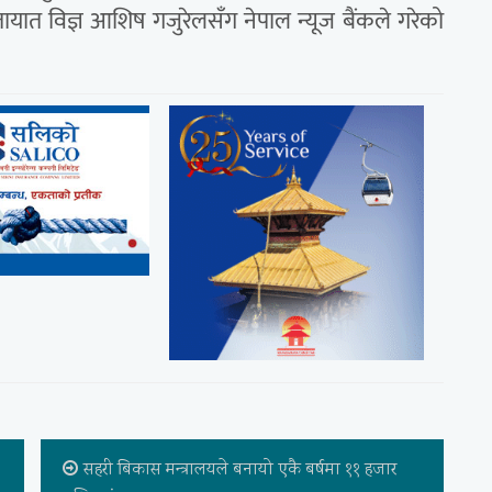
यात विज्ञ आशिष गजुरेलसँग नेपाल न्यूज बैंकले गरेको
सहरी बिकास मन्त्रालयले बनायो एकै बर्षमा ११ हजार