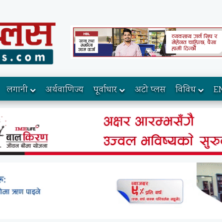
लगानी
अर्थवाणिज्य
पूर्वाधार
अटो प्लस
विविध
E