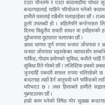
एउटा चीनतर्फ र एउटा काठमाडौंमा चोभार सु
बन्दरगाहलाई चाहिने परियोजना भनेको काठमाडौ
हामीले यसलाई राम्रैसँग चलाइरहेका छौं । राज्य
ठूलो उपलब्धी हो । अहिलेपनि कन्टेनरहरु लि
दिनमा विद्युतीय सवारी साधन वा इभीहरुको ह
दुईभागमाा छुट्याएर चलाएका छौं ।
आधा भागमा पूर्ण रुपमा भन्सार जाँचपास र
भन्सार जाँचपास भइसकेका व्यापारसँग सम्बन्धित 
पार्किङ, गोदाम प्रयोगको सुविधा, कसैले चाहिँ न
सुबिधा दिने गरेको छौं । लजिस्टिक हबको अबध
जुनचाहिँ एकदमै सफल रुपमा चलिरहेको छ
बन्दरगाह त्यहाँ हेर्न जानुभयो भने पार्किङको 
भरिभराउ छ । त्यस हिसाबले हामीले सञ्चाल
पु¥याउएका छौं ।
हाम्रो काम भनेको विषेश गरेर सुख्खा बन्दरग