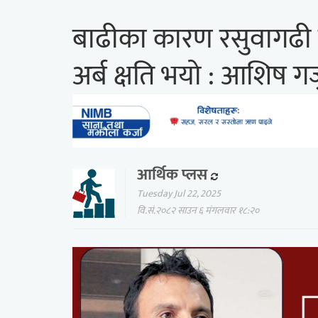
बाढीका कारण रसुवागढी 
अर्ब क्षति भयो : आशिष गज
आर्थिक प्लस
Tuesday Jul 22, 2025
वि.सं.२०८२ साउन ६ मंगलवार १८:२०