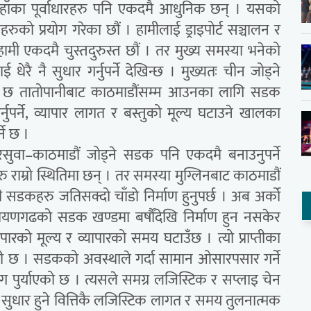
 । यहाँका पूर्वाधारहरु पनि एकदमै आधुनिक छन् । यसको
ुको प्रयोग गरेका छौं । हामीलाई ड्राइपोर्ट सञ्चालन र
 हामी एकदमै चुस्तदुरुस्त छौं । तर मुख्य समस्या भनेको
रै नै सुधार गर्नुपर्ने देखिन्छ । मुख्यतः चीन जोड्ने
गाह छ तातोपानीबाट काठमाडौंसम्म आउनका लागि सडक
र्नुपर्ने, व्यापार लागत र बस्तुको मूल्य घटाउने खालका
ने छ ।
र रसुवा–काठमाडौं जोड्ने सडक पनि एकदमै बनाउनुपर्ने
ाम्रो स्थितिमा छन् । तर समस्या मुग्लिनबाट काठमाडौं
सडकहरु जतिसक्दो चाँडो निर्माण हुनुपर्छ । अब अर्को
ायणगढको सडक खण्डमा बर्षौंदेखि निर्माण हुन नसकेर
पारको मूल्य र व्यापारको समय घटाउँछ । त्यो प्राप्तीका
रुरी छ । सडकको अवस्थाले गर्दा सामान ओसारपसार गर्ने
 पुर्याएको छ । त्यसले समग्र लजिस्टिक र सप्लाइ चेन
ार हुने वित्तिकै लजिस्टिक लागत र समय तुलनात्मक