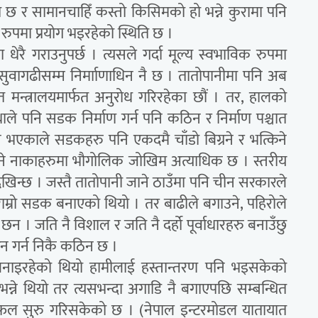
त छ र सामानचाहिँ कस्तो किसिमको हो भन्ने कुरामा पनि
 रुपमा प्रयोग भइरहेको स्थिति छ ।
धेरै गराउनुपर्छ । त्यसले गर्दा मूल्य स्वभाविक रुपमा
 रसुवागढीसम्म निर्मााणाधिन नै छ । तातोपानीमा पनि अब
त मन्त्रालयमार्फत अनुरोध गरिरहेका छौं । तर, हालको
ाले पनि सडक निर्माण गर्न पनि कठिन र निर्माण पश्चात
 भएकाले सडकहरु पनि एकदमै चाँडो बिग्रने र भत्किने
ने नाकाहरुमा भौगोलिक जोखिम अत्याधिक छ । स्तरीय
ेखिन्छ । जस्तै तातोपानी जाने ठाउँमा पनि चीन सरकारले
म्रो सडक बनाएको थियो । तर बाढीले बगाउने, पहिरोले
 । जति नै विशाल र जति नै दर्हो पूर्वाधारहरु बनाउँछु
टेन गर्न निकै कठिन छ ।
बनाइरहेको थियो हामीलाई हस्तान्तरण पनि भइसकेको
भन्ने थियो तर त्यसभन्दा अगाडि नै बगाएपछि सम्बन्धित
लफल सुरु गरिसकेको छ । (नेपाल इन्टरमोडल यातायात