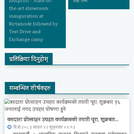
footprint : State-of-
अझै उच्च
the-art showroom
inauguration at
Birtamode followed by
Test Drive and
Exchange camp
प्रतिक्रिया दिनुहोस्
सम्बन्धित शीर्षकहरु
करदाता प्रोत्साहन उपहार कार्यक्रमको तयारी पूरा, शुक्रबार...
वि.सं.२०८३ साउन २२ शुक्रवार ०९:१३