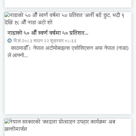
नाडाको ५० औँ स्वर्ण वर्षमा ५० प्रतिशत...
वि.सं.२०८३ साउन २२ शुक्रवार ०८:३३
काठमाडौँ। नेपाल अटोमोबाइल्स एसोसिएसन अफ नेपाल (नाडा)
ले आफ्नो...