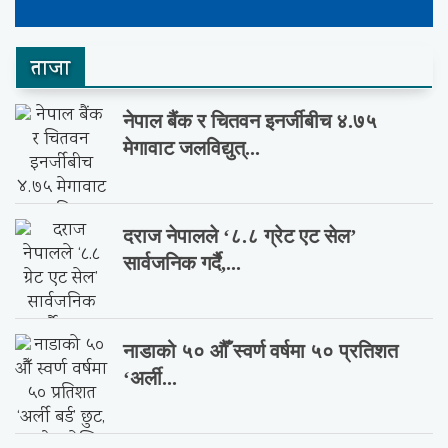
ताजा
नेपाल बैंक र चितवन इनर्जीबीच ४.७५
मेगावाट जलविद्युत्...
दराज नेपालले ‘८.८ ग्रेट एट सेल’
सार्वजनिक गर्दै,...
नाडाको ५० औँ स्वर्ण वर्षमा ५० प्रतिशत
‘अर्ली...