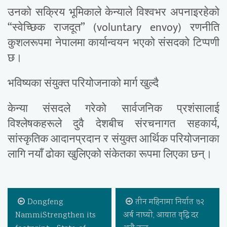
उनको सक्रिय भूमिकाले केन्याले विश्वभर अपनाइरहेको
“स्वेच्छिक राजदूत” (voluntary envoy) रणनीति
कुशलरूपमा नेपालमा कार्यान्वयन भएको संसदको टिप्पणी
छ।
भविष्यका संयुक्त परियोजनाको मार्ग खुल्दै
केन्या संसदले गरेको सार्वजनिक प्रशंसालाई
विश्लेषकहरूले दुवै देशबीच संरचनागत सहकार्य,
सांस्कृतिक आदानप्रदान र संयुक्त आर्थिक परियोजनाका
लागि नयाँ ढोका खुलिएको संकेतका रूपमा लिएका छन्।
Dongfeng
तीन महिनामा निर्यात ७२
NammiStrengthen its
अर्ब नाघ्याे, आयात वृद्धि दर