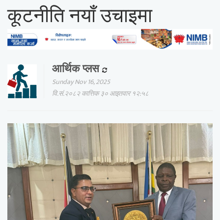
कूटनीति नयाँ उचाइमा
आर्थिक प्लस
Sunday Nov 16, 2025
वि.सं.२०८२ कात्तिक ३० आइतवार १२:५८