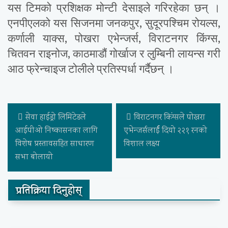
यस टिमको प्रशिक्षक मोन्टी देसाइले गरिरहेका छन् ।
एनपीएलको यस सिजनमा जनकपुर, सुदूरपश्चिम रोयल्स,
कर्णाली याक्स, पोखरा एभेन्जर्स, विराटनगर किंग्स,
चितवन राइनोज, काठमाडौं गोर्खाज र लुम्बिनी लायन्स गरी
आठ फ्रेन्चाइज टोलीले प्रतिस्पर्धा गर्दैछन् ।
सेवा हाईड्रो लिमिटेडले
विराटनगर किंग्सले पोखरा
आईपीओ निष्कासनका लागि
एभेन्जर्सलार्ई दियो २२१ रनको
विशेष प्रस्तावसहित साधारण
विशाल लक्ष्य
सभा बोलायो
प्रतिक्रिया दिनुहोस्