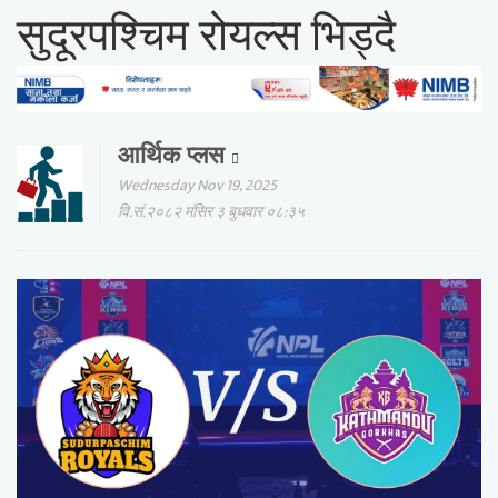
सुदूरपश्चिम रोयल्स भिड्दै
आर्थिक प्लस
Wednesday Nov 19, 2025
वि.सं.२०८२ मंसिर ३ बुधवार ०८:३५