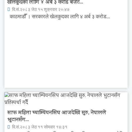
खेलकुदका लागि ४ अर्ब ३ करोड बजेट...
वि.सं.२०८३ जेठ १५ शुक्रवार २०:४७
काठमाडौंँ । सरकारले खेलकुदका लागि ४ अर्ब ३ करोड...
साफ महिला च्याम्पियनसिप आजदेखि सुरु, नेपालले
भुटानसँग...
वि.सं.२०८३ जेठ ११ सोमवार १४:३१