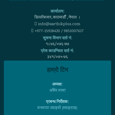
कार्यालय:
डिल्लीबजार, काठमाडाैँ , नेपाल ।
info@aarthikplus.com
+977-15928420 / 9851007617
सुचना विभाग दर्ता नं:
१८७६/०७६-७७
प्रेस काउन्सिल दर्ता नं:
३४१/०७५-७६
हाम्राे टिम
अध्यक्ष:
अमिर लामा
प्रबन्ध निर्देशक:
मनमाया स्याङ्वाे (स्याङ्ताङ)