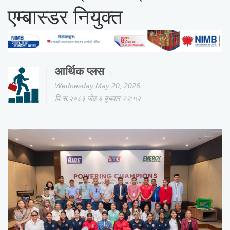
एम्बास्डर नियुक्त
आर्थिक प्लस
Wednesday May 20, 2026
वि.सं.२०८३ जेठ ६ बुधवार २२:५२