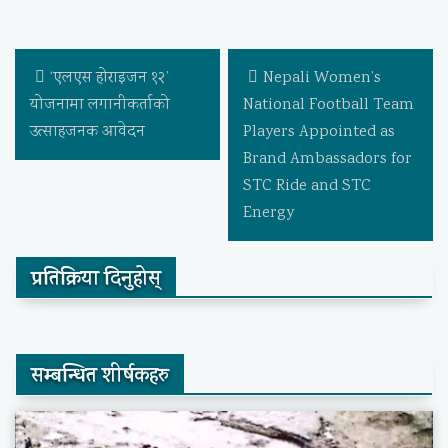
‘एलएस होराइजन १२’
Nepali Women’s
योजनामा लगानीकर्ताको
National Football Team
उत्साहजनक आवेदन
Players Appointed as
Brand Ambassadors for
STC Ride and STC
Energy
प्रतिक्रिया दिनुहोस्
सम्बन्धित शीर्षकहरु