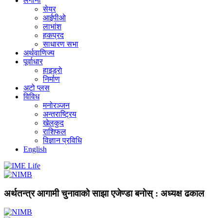
लगानी
सेयर
आईपीओ
लाभांश
हकप्रद
साधारण सभा
अर्थवाणिज्य
पूर्वाधार
हाइड्राे
निर्माण
अटो प्लस
विविध
मनोरञ्जन
अन्तराष्ट्रिय
खेलकुद
राशिफल
विज्ञान प्रविधि
English
अर्थतन्त्र आगामी चुनावाको साझा एजेण्डा बनोस् : अध्यक्ष ढकाल