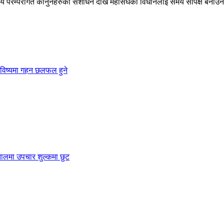
परम्परागत कानुनहरुको संशोधन देखि महासंघको विधानलाई समय सापेक्ष बनाउने स
भविष्यमा गहन छलफल हुने