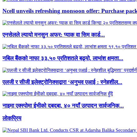
Ncell unveils refreshing monsoon offer: Purchase pack 
एनसेलले ल्यायो मनसुन अफर: प्याक वा सिम कार्ड...
नबिल बैंकको नाफा ३३.५० प्रतिशतले बढ्यो, लाभांश क्षमता...
एलजी र सीजी इलेक्ट्रोनिक्सद्वारा ‘अनुभव एआई : स्नेहशील...
नाइमा एक्स्पोमा ईभीको दबदबा, ४० नयाँ उत्पादन सार्वजनिक...
लाेकप्रिय