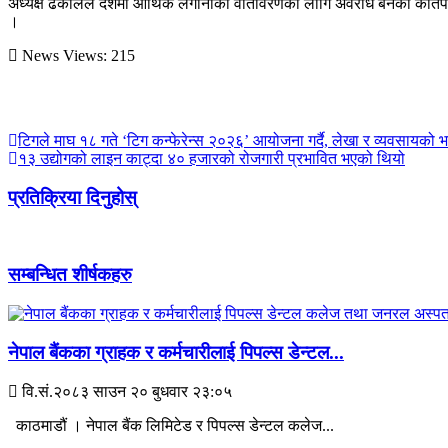
अध्यक्ष ढकालले देशमा आर्थिक लगानीको वातावरणका लागि अवरोध बनेका कतिपय 
।
News Views:
215
टिगले माघ १८ गते ‘टिग कन्फेरेन्स २०२६’ आयोजना गर्दै, लेखा र व्यवसायको 
१३ उद्योगको लाइन काट्दा ४० हजारको रोजगारी प्रभावित भएको थियो
प्रतिक्रिया दिनुहोस्
सम्बन्धित शीर्षकहरु
नेपाल बैंकका ग्राहक र कर्मचारीलाई पिपल्स डेन्टल...
वि.सं.२०८३ साउन २० बुधवार २३:०५
काठमाडौं । नेपाल बैंक लिमिटेड र पिपल्स डेन्टल कलेज...