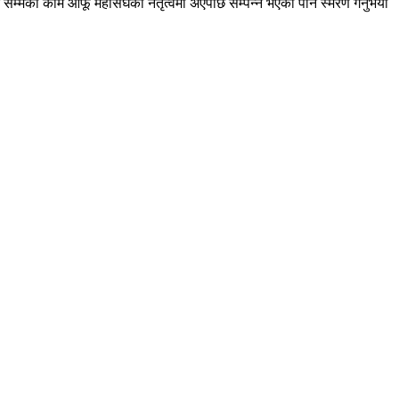
म्मका काम आफू महासंघको नेतृत्वमा अएपछि सम्पन्न भएका पनि स्मरण गर्नुभयो