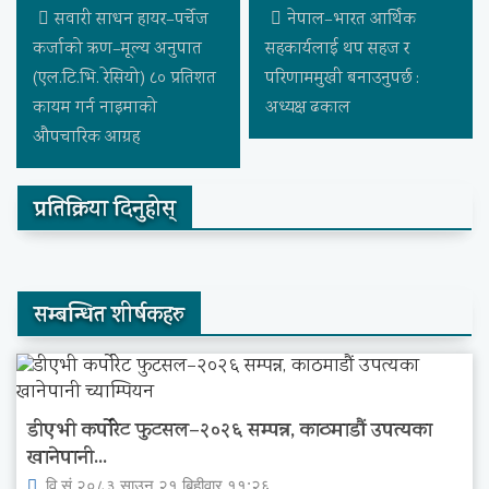
सवारी साधन हायर–पर्चेज
नेपाल–भारत आर्थिक
कर्जाको ऋण–मूल्य अनुपात
सहकार्यलाई थप सहज र
(एल.टि.भि. रेसियो) ८० प्रतिशत
परिणाममुखी बनाउनुपर्छ :
कायम गर्न नाइमाको
अध्यक्ष ढकाल
औपचारिक आग्रह
प्रतिक्रिया दिनुहोस्
सम्बन्धित शीर्षकहरु
डीएभी कर्पोरेट फुटसल–२०२६ सम्पन्न, काठमाडौं उपत्यका
खानेपानी...
वि.सं.२०८३ साउन २१ बिहीवार ११:२६