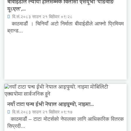
बीवाईडीले ल्यायो हालसम्मकै विलासी एसयूभी ‘याङवाङ
यू८एल’,...
वि.सं.२०८३ साउन २१ बिहीवार ०९:२८
काठमाडौं । चिनियाँ अटो निर्माता बीवाईडीले आफ्नो प्रिमियम
ब्रान्ड...
नयाँ टाटा पन्च ईभी नेपाल आइपुग्यो, नाइमा...
वि.सं.२०८३ साउन २१ बिहीवार ०९:१७
काठमाडौं – टाटा मोटर्सको नेपालका लागि आधिकारिक वितरक
सिप्रदी...