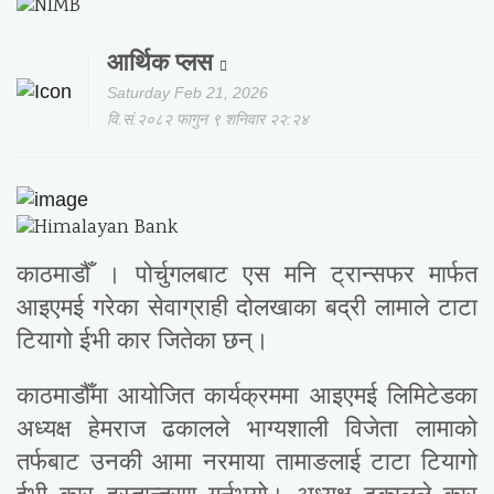
आर्थिक प्लस
Saturday Feb 21, 2026
वि.सं.२०८२ फागुन ९ शनिवार २२:२४
काठमाडौँ । पोर्चुगलबाट एस मनि ट्रान्सफर मार्फत
आइएमई गरेका सेवाग्राही दोलखाका बद्री लामाले टाटा
टियागो ईभी कार जितेका छन्।
काठमाडौँमा आयोजित कार्यक्रममा आइएमई लिमिटेडका
अध्यक्ष हेमराज ढकालले भाग्यशाली विजेता लामाको
तर्फबाट उनकी आमा नरमाया तामाङलाई टाटा टियागो