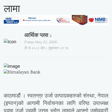
लामा
आर्थिक प्लस
Friday May 22, 2026
वि.सं.२०८३ जेठ ८ शुक्रवार ०९:१६
काठमाडौं । स्वतन्त्र उर्जा उत्पादकहरुको संस्था, नेपाल
(इप्पान)को आगामी निर्वाचनका लागि वरिष्ठ उपाध्यक्ष
पदमा उर्जा उद्यमी उत्तम भ्लोन लामाले आफ्नो उम्मेदवारी