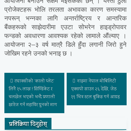
आयोजना बनाउन सक्षम भइसकेका छन् । यस्ता ठुला
प्रोजेक्टहरू भोलि तरलता अभावका कारण समस्यामा
नपरून् भन्नका लागि अन्तर्राष्ट्रिय र आन्तरिक
बैंकहरूको साझेदारीमा एउटा सोभरेन हाइड्रोपावर
फन्डको अवधारणा आवश्यक रहेको लामाले औंल्याए ।
आयोजना २–३ वर्ष मात्रै डिले हुँदा लगानी जिरो हुने
जोखिम रहने उनको भनाइ छ ।
ट्याक्सीको ‘कालो प्लेट’
नाइमा नेपाल मोबिलिटी
लिनै १५ लाख ! सिण्डिकेट र
एक्सपो साउन २६ देखि, जेठ
चलखेल भएको भन्दै प्रणाली
१९ भित्र स्टल बुकिङ गर्न आग्रह
खारेज गर्न महाविर पुनको माग
प्रतिक्रिया दिनुहोस्