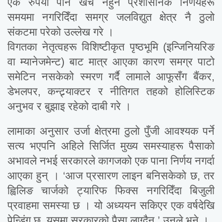
एक रुपैयाँ पनि खर्च नहुने प्रशासनिक निर्णयहरू
समयमा नगरिदिँदा समग्र जलविद्युत क्षेत्र नै ठुलो
संकटमा परेको उल्लेख गरे ।
विगतका नेतृत्वहरू विशिष्टीकृत पृष्ठभूमि (इन्जिनियरिङ
वा म्यानेजमेन्ट) बाट मात्र आएका कारण समग्र पाटो
समेटिन नसकेको स्मरण गर्दै लामाले आफूसँग बैंकर,
डेभलपर, कन्ट्र्याक्टर र नीतिगत तहको होलिस्टिक
अनुभव र बुझाइ रहेको दाबी गरे ।
लामाका अनुसार उर्जा क्षेत्रमा ठुलो पुँजी आवश्यक पर्ने
सत्य भएपनि अहिले सिर्जित मुख्य समस्याहरू पैसाको
अभावले नभई सरकारले कागजको एक पाना निर्णय नगर्दा
आएका हुन् । ‘आज प्रसारण लाइन बनिसकेको छ, तर
ह्विलिङ चार्जको ट्यारिफ फिक्स नगरिदिँदा बिजुली
प्रवाहमा समस्या छ । यो अध्ययन सकिएर एक वर्षदेखि
पेन्डिंग छ, यसमा सरकारको पैसा लाग्दैन,’ उनले भने ।