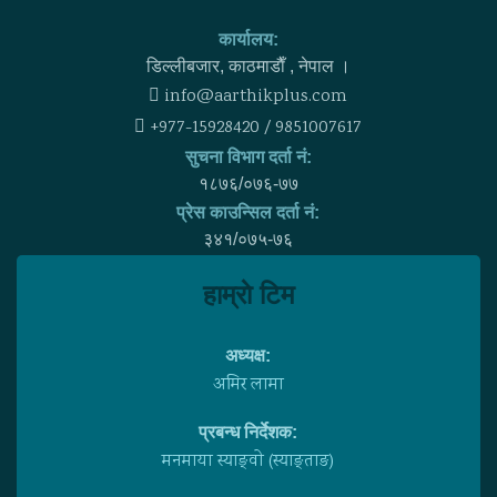
कार्यालय:
डिल्लीबजार, काठमाडाैँ , नेपाल ।
info@aarthikplus.com
+977-15928420 / 9851007617
सुचना विभाग दर्ता नं:
१८७६/०७६-७७
प्रेस काउन्सिल दर्ता नं:
३४१/०७५-७६
हाम्राे टिम
अध्यक्ष:
अमिर लामा
प्रबन्ध निर्देशक:
मनमाया स्याङ्वाे (स्याङ्ताङ)