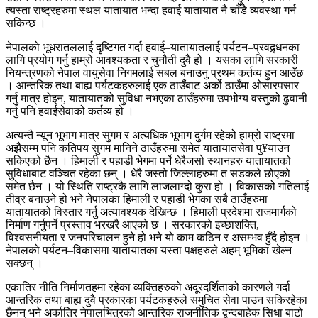
त्यस्ता राष्ट्रहरुमा स्थल यातायात भन्दा हवाई यातायात नै चाँडै व्यवस्था गर्न
सकिन्छ ।
नेपालको भूधरातललाई दृष्टिगत गर्दा हवाई–यातायातलाई पर्यटन–प्रवद्र्धनका
लागि प्रयोग गर्नु हाम्रो आवश्यकता र चुनौती दुवै हो । यसका लागि सरकारी
नियन्त्रणको नेपाल वायुसेवा निगमलाई सबल बनाउनु प्रथम कर्तव्य हुन आउँछ
। आन्तरिक तथा बाह्य पर्यटकहरुलाई एक ठाउँबाट अर्को ठाउँमा ओसारपसार
गर्नु मात्र होइन, यातायातको सुविधा नभएका ठाउँहरुमा उपभोग्य वस्तुको ढुवानी
गर्नु पनि हवाईसेवाको कर्तव्य हो ।
अत्यन्तै न्यून भूभाग मात्र सुगम र अत्यधिक भूभाग दुर्गम रहेको हाम्रो राष्ट्रमा
अझैसम्म पनि कतिपय सुगम मानिने ठाउँहरुमा समेत यातायातसेवा पु¥याउन
सकिएको छैन । हिमाली र पहाडी भेगमा पर्ने धेरैजसो स्थानहरु यातायातको
सुविधाबाट वञ्चित रहेका छन् । धेरै जस्तो जिल्लाहरुमा त सडकले छोएको
समेत छैन । यो स्थिति राष्ट्रकै लागि लाजलाग्दो कुरा हो । विकासको गतिलाई
तीव्र बनाउने हो भने नेपालका हिमाली र पहाडी भेगका सबै ठाउँहरुमा
यातायातको विस्तार गर्नु अत्यावश्यक देखिन्छ । हिमाली प्रदेशमा राजमार्गको
निर्माण गर्नुपर्ने प्रस्ताव भरखरै आएको छ । सरकारको इच्छाशक्ति,
विश्वसनीयता र जनपरिचालन हुने हो भने यो काम कठिन र असम्भव हुँदै होइन ।
नेपालको पर्यटन–विकासमा यातायातका यस्ता पक्षहरुले अहम् भूमिका खेल्न
सक्छन् ।
एकातिर नीति निर्माणतहमा रहेका व्यक्तिहरुको अदूरदर्शिताको कारणले गर्दा
आन्तरिक तथा बाह्य दुवै प्रकारका पर्यटकहरुले समुचित सेवा पाउन सकिरहेका
छैनन् भने अर्कातिर नेपालभित्रको आन्तरिक राजनीतिक द्वन्दबाहेक सिधा बाटो