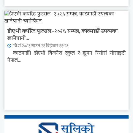
डीएभी कर्पोरेट फुटसल–२०२६ सम्पन्न, काठमाडौं उपत्यका
खानेपानी...
वि.सं.२०८३ साउन २१ बिहीवार ११:२६
काठमाडौं। डीएभी बिजनेस स्कुल र ह्युमन रिसोर्स सोसाइटी
नेपाल...