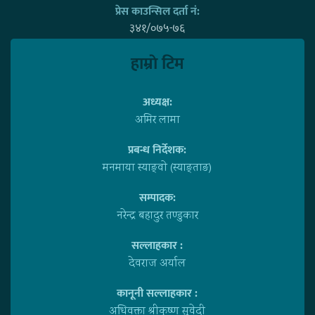
प्रेस काउन्सिल दर्ता नं:
३४१/०७५-७६
हाम्राे टिम
अध्यक्ष:
अमिर लामा
प्रबन्ध निर्देशक:
मनमाया स्याङ्वाे (स्याङ्ताङ)
सम्पादक:
नरेन्द्र बहादुर तण्डुकार
सल्लाहकार :
देवराज अर्याल
कानूनी सल्लाहकार :
अधिवक्ता श्रीकृष्ण सुवेदी