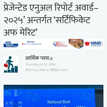
प्रेजेन्टेड एनुअल रिपोर्ट अवार्ड–
२०२५’ अन्तर्गत ‘सर्टिफिकेट
अफ मेरिट’
आर्थिक प्लस
Thursday Jul 02, 2026
वि.सं.२०८३ असार १८ बिहीवार ०९:५३