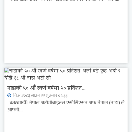
नाडाको ५० औँ स्वर्ण वर्षमा ५० प्रतिशत...
वि.सं.२०८३ साउन २२ शुक्रवार ०८:३३
काठमाडौँ। नेपाल अटोमोबाइल्स एसोसिएसन अफ नेपाल (नाडा) ले
आफ्नो...