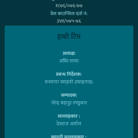
१८७६/०७६-७७
प्रेस काउन्सिल दर्ता नं:
३४१/०७५-७६
हाम्राे टिम
अध्यक्ष:
अमिर लामा
प्रबन्ध निर्देशक:
मनमाया स्याङ्वाे (स्याङ्ताङ)
सम्पादक:
नरेन्द्र बहादुर तण्डुकार
सल्लाहकार :
देवराज अर्याल
कानूनी सल्लाहकार :