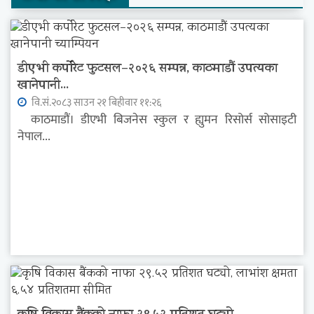
डीएभी कर्पोरेट फुटसल–२०२६ सम्पन्न, काठमाडौं उपत्यका
खानेपानी...
वि.सं.२०८३ साउन २१ बिहीवार ११:२६
काठमाडौं। डीएभी बिजनेस स्कुल र ह्युमन रिसोर्स सोसाइटी
नेपाल...