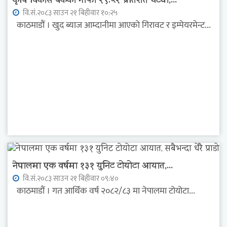
कृषि विकास बैंकको नाफा २९.५२ प्रतिशत घट्यो,...
वि.सं.२०८३ साउन २१ बिहीवार १०:२५
काठमाडौं । खुद ब्याज आम्दानीमा आएको गिरावट र इम्पेयरमेन्ट...
नेपालमा एक वर्षमा १३१ युनिट टोयोटा आयात,...
वि.सं.२०८३ साउन २१ बिहीवार ०९:४०
काठमाडौं । गत आर्थिक वर्ष २०८२/८३ मा नेपालमा टोयोटा...