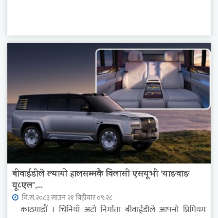
बीवाईडीले ल्यायो हालसम्मकै विलासी एसयूभी ‘याङवाङ
यू८एल’,...
वि.सं.२०८३ साउन २१ बिहीवार ०९:२८
काठमाडौं । चिनियाँ अटो निर्माता बीवाईडीले आफ्नो प्रिमियम