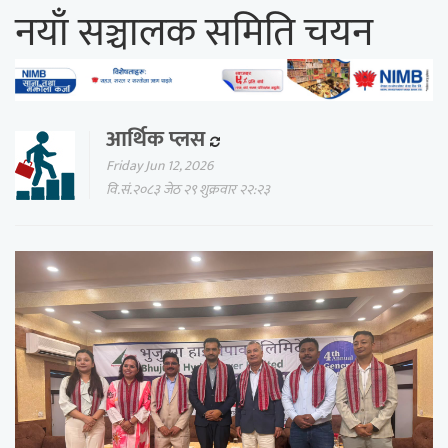
नयाँ सञ्चालक समिति चयन
आर्थिक प्लस
Friday Jun 12, 2026
वि.सं.२०८३ जेठ २९ शुक्रवार २२:२३