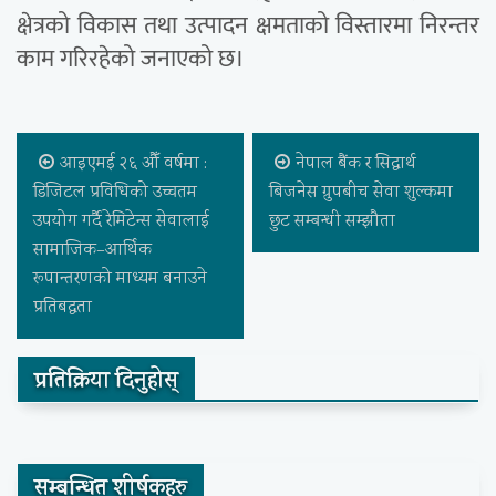
क्षेत्रको विकास तथा उत्पादन क्षमताको विस्तारमा निरन्तर
काम गरिरहेको जनाएको छ।
आइएमई २६ औँ वर्षमा :
नेपाल बैंक र सिद्धार्थ
डिजिटल प्रविधिको उच्चतम
बिजनेस ग्रुपबीच सेवा शुल्कमा
उपयोग गर्दै रेमिटेन्स सेवालाई
छुट सम्बन्धी सम्झौता
सामाजिक–आर्थिक
रूपान्तरणको माध्यम बनाउने
प्रतिबद्धता
प्रतिक्रिया दिनुहोस्
सम्बन्धित शीर्षकहरु