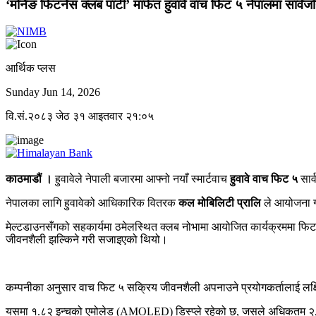
‘मर्निङ फिटनेस क्लब पार्टी’ मार्फत हुवावे वाच फिट ५ नेपालमा सार्व
आर्थिक प्लस
Sunday Jun 14, 2026
वि.सं.२०८३ जेठ ३१ आइतवार २१:०५
काठमाडौं ।
हुवावेले नेपाली बजारमा आफ्नो नयाँ स्मार्टवाच
हुवावे वाच फिट ५
सार्
नेपालका लागि हुवावेको आधिकारिक वितरक
कल मोबिलिटी प्रालि
ले आयोजना गरे
मेल्टडाउनसँगको सहकार्यमा ठमेलस्थित क्लब नोभामा आयोजित कार्यक्रममा फिट
जीवनशैली झल्किने गरी सजाइएको थियो।
कम्पनीका अनुसार वाच फिट ५ सक्रिय जीवनशैली अपनाउने प्रयोगकर्तालाई लक्ष
यसमा १.८२ इन्चको एमोलेड (AMOLED) डिस्प्ले रहेको छ, जसले अधिकतम २,५०० न