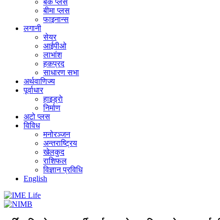
बैंक प्लस
बीमा प्लस
फाइनान्स
लगानी
सेयर
आईपीओ
लाभांश
हकप्रद
साधारण सभा
अर्थवाणिज्य
पूर्वाधार
हाइड्राे
निर्माण
अटो प्लस
विविध
मनोरञ्जन
अन्तराष्ट्रिय
खेलकुद
राशिफल
विज्ञान प्रविधि
English