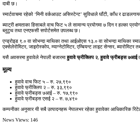
दाबी छ।
स्मार्टवाचमा रहेको ‘मिनी वर्कआउट असिस्टेन्ट’ सुविधाले घाँटी, काँध र ढा
ब्याट्री क्षमताका हिसाबले वाच फिट ५ ले सामान्य प्रयोगमा ७ दिन र हल्का प्
ब्लुटुथ तथा एनएफसी सपोर्टसमेत उपलब्ध छ।
एन्ड्रोइड ९.० वा सोभन्दा माथिका तथा आईओएस १३.० वा सोभन्दा माथिका स्मार्ट
एक्सेलेरोमिटर, जाइरोस्कोप, म्याग्नेटोमिटर, एम्बियन्ट लाइट सेन्सर, ब्यारोमिट
यसै अवसरमा हुवावेले नेपाली बजारमा
हुवावे फ्रीक्लिप २
,
हुवावे फ्रीबड्स ७आई
मूल्य
हुवावे वाच फिट ५ – रु. २७,९९०
हुवावे फ्रीक्लिप २ – रु. ३३,९९०
हुवावे फ्रीबड्स ७आई – रु. १७,९९०
हुवावे फ्रीबड्स एसई २ – रु. ७,४९०
कम्पनीका अनुसार यी सबै उत्पादनहरू नेपालभर रहेका हुवावेका आधिकारिक रिटे
News Views:
146