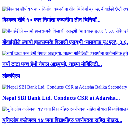
विश्वका शीर्ष १० कार निर्माता कम्पनीमा तीन चिनियाँ...
बीवाईडीले ल्यायो हालसम्मकै विलासी एसयूभी ‘याङवाङ यू८एल’, ३.६.
नयाँ टाटा पन्च ईभी नेपाल आइपुग्यो, नाइमा मोबिलिटी...
लाेकप्रिय
Nepal SBI Bank Ltd. Conducts CSR at Adarsha...
युनिग्लोब कलेजका १४ जना विद्यार्थीहरु स्वर्णपदक सहित पोखरा...