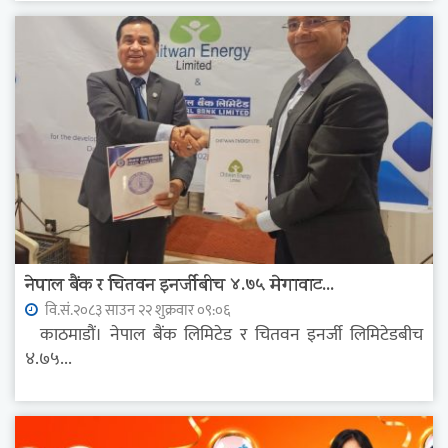
नेपाल बैंक र चितवन इनर्जीबीच ४.७५ मेगावाट...
वि.सं.२०८३ साउन २२ शुक्रवार ०९:०६
काठमाडौं। नेपाल बैंक लिमिटेड र चितवन इनर्जी लिमिटेडबीच
४.७५...