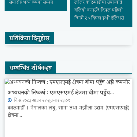
समारोह भव्य रूपमा सम्पन्न
खोलेर काठमाडौंमा उपस्थिति
बलियो बनाउँदै दिपल पहिलो
दिनमै २० दिपल इभी डेलिभरी
प्रतिक्रिया दिनुहोस्
सम्बन्धित शीर्षकहरु
अध्ययनको निष्कर्ष : एमएसएमई क्षेत्रमा बीमा पहुँच...
वि.सं.२०८३ साउन २२ शुक्रवार २३:०९
काठमाडौँ । नेपालका लघु, साना तथा मझौला उद्यम (एमएसएमई)
क्षेत्रमा...