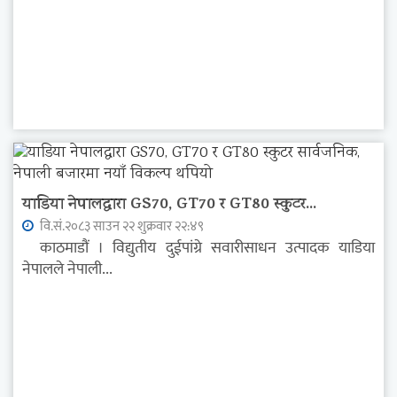
याडिया नेपालद्वारा GS70, GT70 र GT80 स्कुटर...
वि.सं.२०८३ साउन २२ शुक्रवार २२:४९
काठमाडौं । विद्युतीय दुईपांग्रे सवारीसाधन उत्पादक याडिया
नेपालले नेपाली...