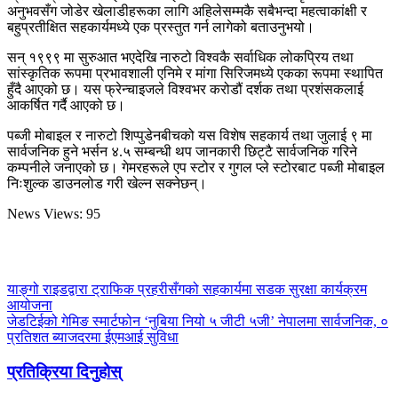
अनुभवसँग जोडेर खेलाडीहरूका लागि अहिलेसम्मकै सबैभन्दा महत्वाकांक्षी र
बहुप्रतीक्षित सहकार्यमध्ये एक प्रस्तुत गर्न लागेको बताउनुभयो।
सन् १९९९ मा सुरुआत भएदेखि नारुटो विश्वकै सर्वाधिक लोकप्रिय तथा
सांस्कृतिक रूपमा प्रभावशाली एनिमे र मांगा सिरिजमध्ये एकका रूपमा स्थापित
हुँदै आएको छ। यस फ्रेन्चाइजले विश्वभर करोडौं दर्शक तथा प्रशंसकलाई
आकर्षित गर्दै आएको छ।
पब्जी मोबाइल र नारुटो शिप्पुडेनबीचको यस विशेष सहकार्य तथा जुलाई ९ मा
सार्वजनिक हुने भर्सन ४.५ सम्बन्धी थप जानकारी छिट्टै सार्वजनिक गरिने
कम्पनीले जनाएको छ। गेमरहरूले एप स्टोर र गुगल प्ले स्टोरबाट पब्जी मोबाइल
निःशुल्क डाउनलोड गरी खेल्न सक्नेछन्।
News Views:
95
याङ्गो राइडद्वारा ट्राफिक प्रहरीसँगको सहकार्यमा सडक सुरक्षा कार्यक्रम
आयोजना
जेडटिईको गेमिङ स्मार्टफोन ‘नुबिया नियो ५ जीटी ५जी’ नेपालमा सार्वजनिक, ०
प्रतिशत ब्याजदरमा ईएमआई सुविधा
प्रतिक्रिया दिनुहोस्