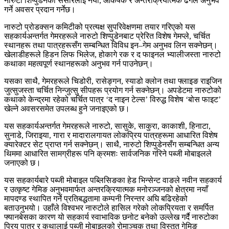
नारुटो शिप्पुडेनको संसारलाई नयाँ, आकर्षक र अन्तरक्रियात्मक ढंगले अनुभव
गर्ने अवसर प्रदान गर्नेछ।
नारुटो प्रोडक्सन कमिटीको प्रत्यक्ष सुपरिवेक्षणमा तयार गरिएको यस
सहकार्यअन्तर्गत गेमरहरूले नारुटो शिप्पुडेनबाट प्रेरित विशेष गेमप्ले, चर्चित
स्थानहरू तथा पात्रहरूसँग सम्बन्धित विविध इन–गेम अनुभव लिन सक्नेछन्।
खेलाडीहरूले हिडन लिफ भिलेज, होकागे रक र द फाइनल भ्यालीजस्ता नारुटो
कथाका महत्वपूर्ण स्थानहरूको अनुभव गर्न पाउनेछन्।
यसका साथै, गेमरहरूले चिडोरी, रासेङ्गन, स्याडो क्लोन तथा फ्लाइङ राइजिन
जुत्सुजस्ता चर्चित निन्जुत्सु सीपहरू प्रयोग गर्न सक्नेछन्। अपडेटमा नारुटोको
कथाको केन्द्रमा रहेको चर्चित पात्र ‘द नाइन टेल्स’ विरुद्ध विशेष ‘बोस फाइट’
खेल्ने अवसरसमेत उपलब्ध हुने जनाइएको छ।
यस सहकार्यअन्तर्गत गेमरहरूले नारुटो, सासुके, साकुरा, काकाशी, हिनाटा,
सुनाडे, जिराइया, गारा र मादारालगायत लोकप्रिय पात्रहरूमा आधारित विशेष
क्यारेक्टर सेट प्राप्त गर्न सक्नेछन्। साथै, नारुटो शिप्पुडेनसँग सम्बन्धित अन्य
थिममा आधारित सामग्रीहरू पनि क्रमशः सार्वजनिक गरिने पब्जी मोबाइलले
जनाएको छ।
यस सहकार्यबारे पब्जी मोबाइल पब्लिसिङका हेड भिन्सेन्ट वाङले नवीन सहकार्य
र उत्कृष्ट गेमिङ अनुभवमार्फत अन्तरक्रियात्मक मनोरञ्जनको क्षेत्रमा नयाँ
मापदण्ड स्थापित गर्ने प्रतिबद्धतामा कम्पनी निरन्तर अघि बढिरहेको
बताउनुभयो। उहाँले विश्वभर नारुटोले हासिल गरेको लोकप्रियता र समर्पित
फ्यानबेसका कारण यो सहकार्य स्वाभाविक छनोट बनेको उल्लेख गर्दै नारुटोका
प्रिय पात्र र कथालाई पब्जी मोबाइलको रोमाञ्चक तथा विस्तृत गेमिङ