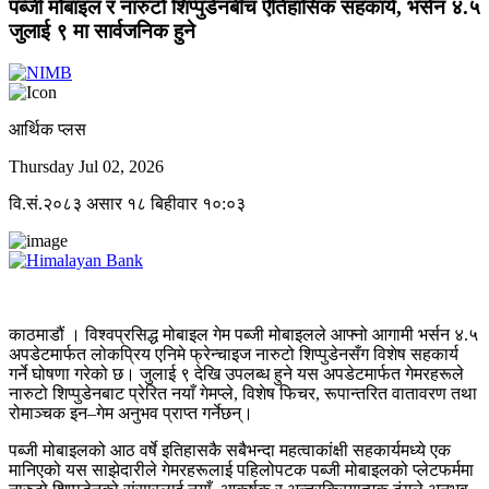
पब्जी मोबाइल र नारुटो शिप्पुडेनबीच ऐतिहासिक सहकार्य, भर्सन ४.५
जुलाई ९ मा सार्वजनिक हुने
आर्थिक प्लस
Thursday Jul 02, 2026
वि.सं.२०८३ असार १८ बिहीवार १०:०३
काठमाडौं । विश्वप्रसिद्ध मोबाइल गेम पब्जी मोबाइलले आफ्नो आगामी भर्सन ४.५
अपडेटमार्फत लोकप्रिय एनिमे फ्रेन्चाइज नारुटो शिप्पुडेनसँग विशेष सहकार्य
गर्ने घोषणा गरेको छ। जुलाई ९ देखि उपलब्ध हुने यस अपडेटमार्फत गेमरहरूले
नारुटो शिप्पुडेनबाट प्रेरित नयाँ गेमप्ले, विशेष फिचर, रूपान्तरित वातावरण तथा
रोमाञ्चक इन–गेम अनुभव प्राप्त गर्नेछन्।
पब्जी मोबाइलको आठ वर्षे इतिहासकै सबैभन्दा महत्वाकांक्षी सहकार्यमध्ये एक
मानिएको यस साझेदारीले गेमरहरूलाई पहिलोपटक पब्जी मोबाइलको प्लेटफर्ममा