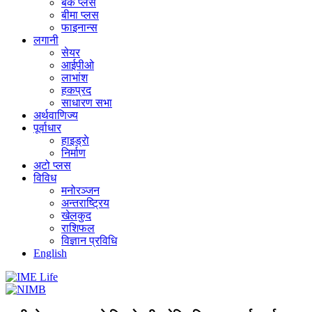
बैंक प्लस
बीमा प्लस
फाइनान्स
लगानी
सेयर
आईपीओ
लाभांश
हकप्रद
साधारण सभा
अर्थवाणिज्य
पूर्वाधार
हाइड्राे
निर्माण
अटो प्लस
विविध
मनोरञ्जन
अन्तराष्ट्रिय
खेलकुद
राशिफल
विज्ञान प्रविधि
English