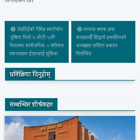
जनाएको छ।
जेडटिईको गेमिङ स्मार्टफोन
लायन्स क्लब अफ
‘नुबिया नियो ५ जीटी ५जी’
काठमाडौँ सिद्धार्थ इभरग्रिनको
नेपालमा सार्वजनिक, ० प्रतिशत
अध्यक्षमा सविता ढकाल
ब्याजदरमा ईएमआई सुविधा
निर्वाचित
प्रतिक्रिया दिनुहोस्
सम्बन्धित शीर्षकहरु