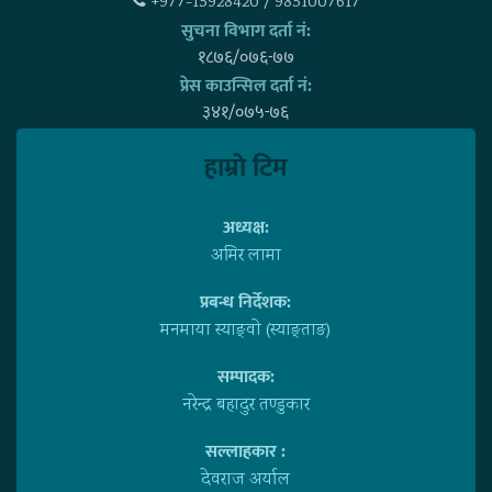
+977-15928420 / 9851007617
सुचना विभाग दर्ता नं:
१८७६/०७६-७७
प्रेस काउन्सिल दर्ता नं:
३४१/०७५-७६
हाम्राे टिम
अध्यक्ष:
अमिर लामा
प्रबन्ध निर्देशक:
मनमाया स्याङ्वाे (स्याङ्ताङ)
सम्पादक:
नरेन्द्र बहादुर तण्डुकार
सल्लाहकार :
देवराज अर्याल