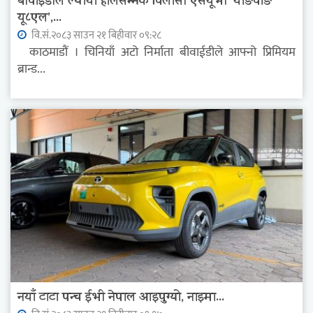
बीवाईडीले ल्यायो हालसम्मकै विलासी एसयूभी ‘याङवाङ
यू८एल’,...
वि.सं.२०८३ साउन २१ बिहीवार ०९:२८
काठमाडौं । चिनियाँ अटो निर्माता बीवाईडीले आफ्नो प्रिमियम
ब्रान्ड...
नयाँ टाटा पन्च ईभी नेपाल आइपुग्यो, नाइमा...