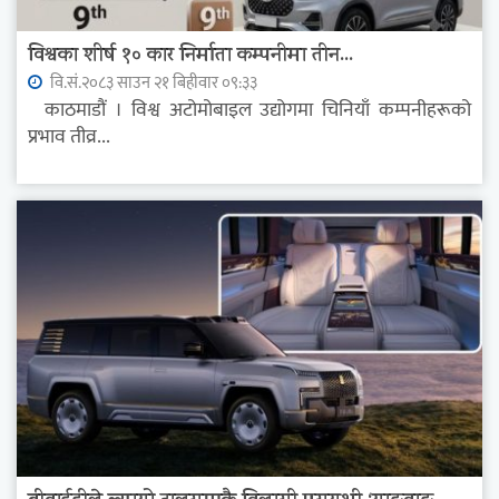
विश्वका शीर्ष १० कार निर्माता कम्पनीमा तीन...
वि.सं.२०८३ साउन २१ बिहीवार ०९:३३
काठमाडौं । विश्व अटोमोबाइल उद्योगमा चिनियाँ कम्पनीहरूको
प्रभाव तीव्र...