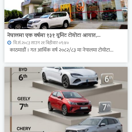
नेपालमा एक वर्षमा १३१ युनिट टोयोटा आयात,...
वि.सं.२०८३ साउन २१ बिहीवार ०९:४०
काठमाडौं । गत आर्थिक वर्ष २०८२/८३ मा नेपालमा टोयोटा...