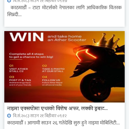
वि.सं.२०८३ साउन २१ बिहीवार ०९:१७
काठमाडौं – टाटा मोटर्सको नेपालका लागि आधिकारिक वितरक
सिप्रदी...
नाइमा एक्सपोमा एथरको विशेष अफर, लक्की ड्रबाट...
वि.सं.२०८३ साउन २१ बिहीवार ०९:१२
काठमाडौं । आगामी साउन २६ गतेदेखि सुरु हुने नाइमा मोबिलिटी...