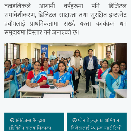
वल्र्डलिंकले आगामी वर्षहरूमा पनि डिजिटल
समावेशीकरण, डिजिटल साक्षरता तथा सुरक्षित इन्टरनेट
प्रयोगलाई प्राथमिकतामा राख्दै यस्ता कार्यक्रम थप
समुदायमा विस्तार गर्ने जनाएको छ।
सिटिजन्स बैंकद्वारा
फोनपोइन्ट्सका अभियान
दृष्टिविहीन बालबालिकाका
विजेतालाई ५५ इन्च स्मार्ट टिभी