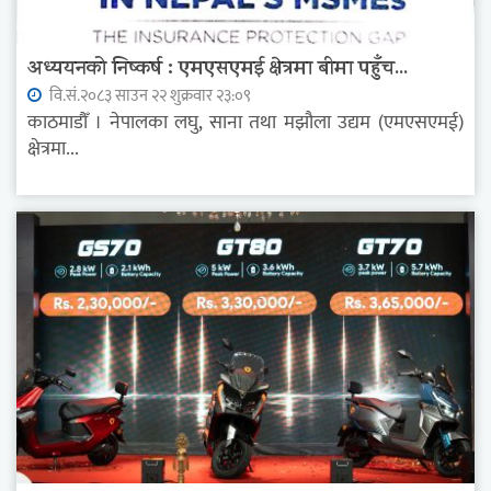
अध्ययनको निष्कर्ष : एमएसएमई क्षेत्रमा बीमा पहुँच...
वि.सं.२०८३ साउन २२ शुक्रवार २३:०९
काठमाडौँ । नेपालका लघु, साना तथा मझौला उद्यम (एमएसएमई)
क्षेत्रमा...