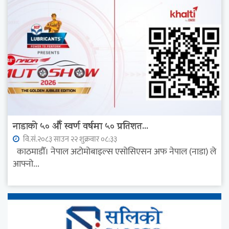
नाडाको ५० औँ स्वर्ण वर्षमा ५० प्रतिशत...
वि.सं.२०८३ साउन २२ शुक्रवार ०८:३३
काठमाडौँ। नेपाल अटोमोबाइल्स एसोसिएसन अफ नेपाल (नाडा) ले
आफ्नो...