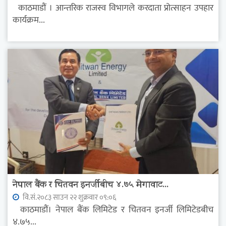
काठमाडौं । आन्तरिक राजस्व विभागले करदाता प्रोत्साहन उपहार
कार्यक्रम...
नेपाल बैंक र चितवन इनर्जीबीच ४.७५ मेगावाट...
वि.सं.२०८३ साउन २२ शुक्रवार ०९:०६
काठमाडौं। नेपाल बैंक लिमिटेड र चितवन इनर्जी लिमिटेडबीच
४.७५...