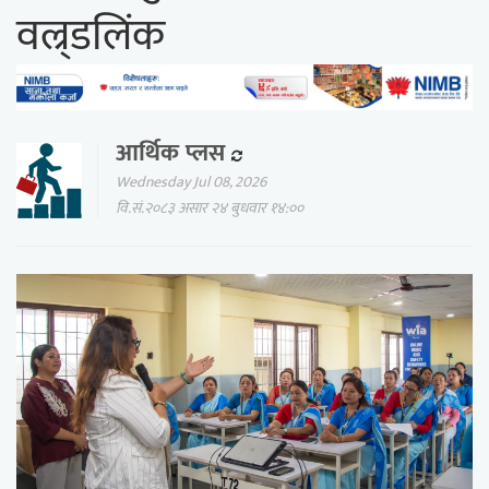
वल्र्डलिंक
आर्थिक प्लस
Wednesday Jul 08, 2026
वि.सं.२०८३ असार २४ बुधवार १४:००