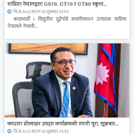
याडिया नेपालद्वारा GS70, GT70 र GT80 स्कुटर...
वि.सं.२०८३ साउन २२ शुक्रवार २२:४९
काठमाडौं । विद्युतीय दुईपांग्रे सवारीसाधन उत्पादक याडिया
नेपालले नेपाली...
करदाता प्रोत्साहन उपहार कार्यक्रमको तयारी पूरा, शुक्रबार...
वि.सं.२०८३ साउन २२ शुक्रवार ०९:१३