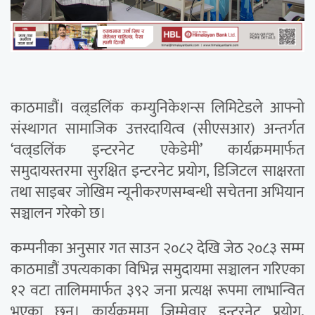
काठमाडौं। वल्र्डलिंक कम्युनिकेशन्स लिमिटेडले आफ्नो
संस्थागत सामाजिक उत्तरदायित्व (सीएसआर) अन्तर्गत
‘वल्र्डलिंक इन्टरनेट एकेडेमी’ कार्यक्रममार्फत
समुदायस्तरमा सुरक्षित इन्टरनेट प्रयोग, डिजिटल साक्षरता
तथा साइबर जोखिम न्यूनीकरणसम्बन्धी सचेतना अभियान
सञ्चालन गरेको छ।
कम्पनीका अनुसार गत साउन २०८२ देखि जेठ २०८३ सम्म
काठमाडौं उपत्यकाका विभिन्न समुदायमा सञ्चालन गरिएका
१२ वटा तालिममार्फत ३९२ जना प्रत्यक्ष रूपमा लाभान्वित
भएका छन्। कार्यक्रममा जिम्मेवार इन्टरनेट प्रयोग,