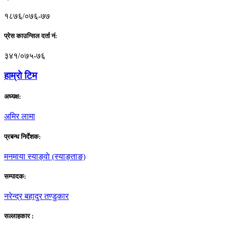
१८७६/०७६-७७
प्रेस काउन्सिल दर्ता नं:
३४१/०७५-७६
हाम्राे टिम
अध्यक्ष:
अमिर लामा
प्रबन्ध निर्देशक:
मनमाया स्याङ्वाे (स्याङ्ताङ)
सम्पादक:
नरेन्द्र बहादुर तण्डुकार
सल्लाहकार :