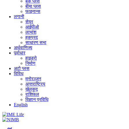
बैंक प्लस
बीमा प्लस
फाइनान्स
लगानी
सेयर
आईपीओ
लाभांश
हकप्रद
साधारण सभा
अर्थवाणिज्य
पूर्वाधार
हाइड्राे
निर्माण
अटो प्लस
विविध
मनोरञ्जन
अन्तराष्ट्रिय
खेलकुद
राशिफल
विज्ञान प्रविधि
English