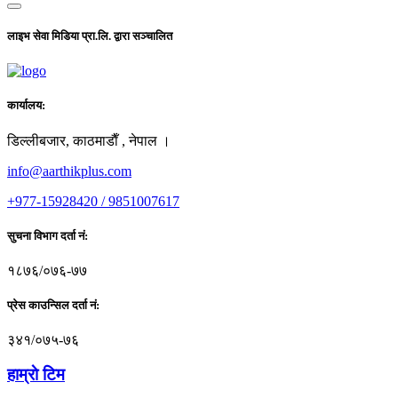
लाइभ सेवा मिडिया प्रा.लि. द्वारा सञ्चालित
कार्यालय:
डिल्लीबजार, काठमाडाैँ , नेपाल ।
info@aarthikplus.com
+977-15928420 / 9851007617
सुचना विभाग दर्ता नं:
१८७६/०७६-७७
प्रेस काउन्सिल दर्ता नं:
३४१/०७५-७६
हाम्राे टिम