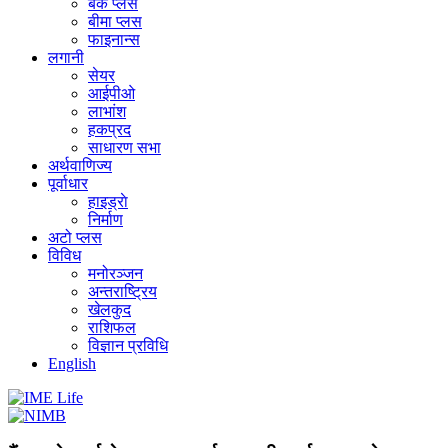
बैंक प्लस
बीमा प्लस
फाइनान्स
लगानी
सेयर
आईपीओ
लाभांश
हकप्रद
साधारण सभा
अर्थवाणिज्य
पूर्वाधार
हाइड्राे
निर्माण
अटो प्लस
विविध
मनोरञ्जन
अन्तराष्ट्रिय
खेलकुद
राशिफल
विज्ञान प्रविधि
English