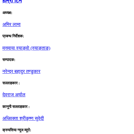
हाम्राे टिम
अध्यक्ष:
अमिर लामा
प्रबन्ध निर्देशक:
मनमाया स्याङ्वाे (स्याङ्ताङ)
सम्पादक:
नरेन्द्र बहादुर तण्डुकार
सल्लाहकार :
देवराज अर्याल
कानूनी सल्लाहकार :
अधिवक्ता श्रीकृष्ण सुवेदी
क्रुयसिया न्यूज व्यूराे: