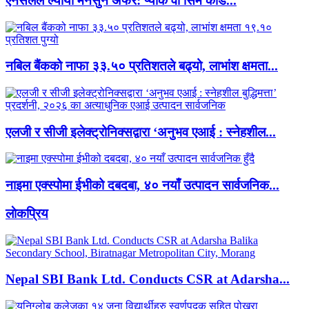
एनसेलले ल्यायो मनसुन अफर: प्याक वा सिम कार्ड...
नबिल बैंकको नाफा ३३.५० प्रतिशतले बढ्यो, लाभांश क्षमता...
एलजी र सीजी इलेक्ट्रोनिक्सद्वारा ‘अनुभव एआई : स्नेहशील...
नाइमा एक्स्पोमा ईभीको दबदबा, ४० नयाँ उत्पादन सार्वजनिक...
लाेकप्रिय
Nepal SBI Bank Ltd. Conducts CSR at Adarsha...