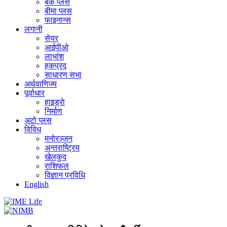
बैंक प्लस
बीमा प्लस
फाइनान्स
लगानी
सेयर
आईपीओ
लाभांश
हकप्रद
साधारण सभा
अर्थवाणिज्य
पूर्वाधार
हाइड्राे
निर्माण
अटो प्लस
विविध
मनोरञ्जन
अन्तराष्ट्रिय
खेलकुद
राशिफल
विज्ञान प्रविधि
English