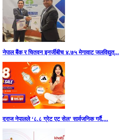
नेपाल बैंक र चितवन इनर्जीबीच ४.७५ मेगावाट जलविद्युत्...
दराज नेपालले ‘८.८ ग्रेट एट सेल’ सार्वजनिक गर्दै,...