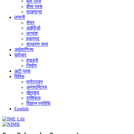
बैंक प्लस
बीमा प्लस
फाइनान्स
लगानी
सेयर
आईपीओ
लाभांश
हकप्रद
साधारण सभा
अर्थवाणिज्य
पूर्वाधार
हाइड्राे
निर्माण
अटो प्लस
विविध
मनोरञ्जन
अन्तराष्ट्रिय
खेलकुद
राशिफल
विज्ञान प्रविधि
English