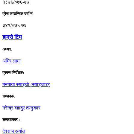
१८७६/०७६-७७
प्रेस काउन्सिल दर्ता नं:
३४१/०७५-७६
हाम्राे टिम
अध्यक्ष:
अमिर लामा
प्रबन्ध निर्देशक:
मनमाया स्याङ्वाे (स्याङ्ताङ)
सम्पादक:
नरेन्द्र बहादुर तण्डुकार
सल्लाहकार :
देवराज अर्याल