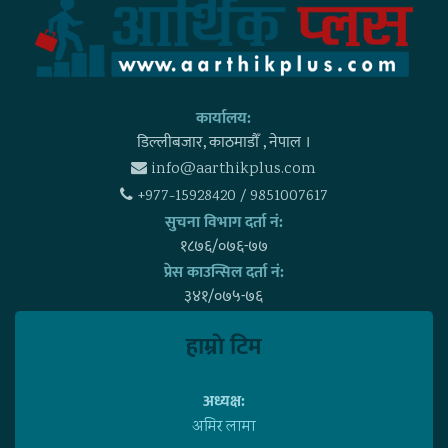
कार्यालय:
डिल्लीबजार, काठमाडाैँ , नेपाल ।
info@aarthikplus.com
+977-15928420 / 9851007617
सुचना विभाग दर्ता नं:
१८७६/०७६-७७
प्रेस काउन्सिल दर्ता नं:
३४१/०७५-७६
हाम्राे टिम
अध्यक्ष:
अमिर लामा