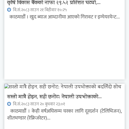
कृषि विकास बैंकको नाफा २९.५२ प्रतिशत घट्यो,...
वि.सं.२०८३ साउन २१ बिहीवार १०:२५
काठमाडौं । खुद ब्याज आम्दानीमा आएको गिरावट र इम्पेयरमेन्ट...
सस्तो मात्रै होइन, सही छनोट: नेपाली उपभोक्ताको...
वि.सं.२०८३ साउन २० बुधवार २३:०१
काठमाडौं । केही वर्षअघिसम्म घरका लागि दूरदर्शन (टेलिभिजन),
शीतभण्डार (रेफ्रिजरेटर)...