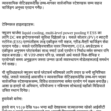
व्यावसायिक सेटिङहरूदेखि उच्च-मागका सार्वजनिक स्टेशनहरू सम्म सहज
चार्जिङ्ग अनुभव प्रदान गर्नेछ।
टेक्निकल हाइलाइटहरू:
फ्युजन चार्जमा liquid cooling, multi-level power pooling र ESS का
लागि DC बस इण्टेग्रसनको सुविधा दिईएको छ। यसले सोलार (PV) र ब्याट्री
स्टोरेज (ESS) प्रणालीहरू लाइ एकीकृत गरी सहज, ग्रीड-मैत्री चार्जिङ्ग सेवा
प्रदान गर्दछ। यसले प्रतिक्रियाशील पावर नियन्त्रण, OTA अपडेटहरू र
एकीकृत अनुगमन प्लेटफर्मका साथ् स्मार्ट उर्जा प्रयोग र निर्वाध मर्मत सम्भार पनि
सहज बनाउछ। यो VPP-तयार पनि छ, जसको अर्थ यसले पिक-शेभिङ र
प्रयोगको समय अनुकूलन जस्ता उन्नत ऊर्जा व्यवस्थापन मोडेलहरूलाई समर्थन
गर्न सक्छ।
यी सुविधाहरूले फ्युजन चार्ज प्लेटफर्म भविष्यको लागि तयार छ भनी सुनिश्चित
गर्दछ, जसले यसलाई आवासीय र व्यावसायिक सेटिङहरूदेखि उच्च-माग भएका
सार्वजनिक स्टेशनहरूसम्म, विविध वातावरणमा समेत प्रयोग गर्न सक्षम बनाउँछ।
आशा छ हाम्रो यो अभियान, परियोजना र नबिनतम सोचलाई यहाँको मिडियाले
उचित स्थान दिनेछ।
हुवावेको बारेमा:
हुवावे सन् १९८७ देखि १७० भन्दा बढी देशहरूमा सञ्चालनमा रहेको आईसीटी