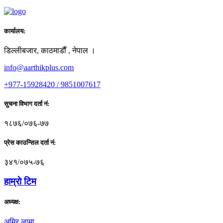
कार्यालय:
डिल्लीबजार, काठमाडाैँ , नेपाल ।
info@aarthikplus.com
+977-15928420 / 9851007617
सुचना विभाग दर्ता नं:
१८७६/०७६-७७
प्रेस काउन्सिल दर्ता नं:
३४१/०७५-७६
हाम्राे टिम
अध्यक्ष:
अमिर लामा