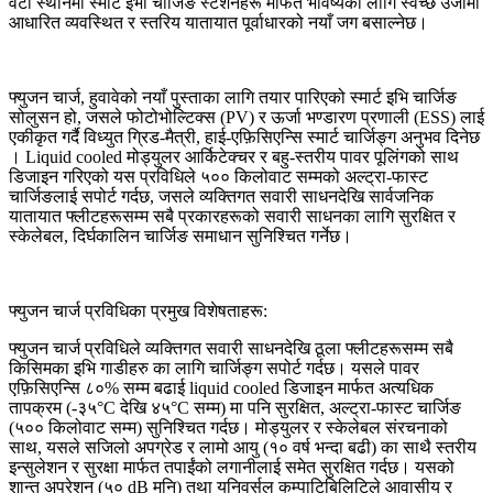
वटा स्थानमा स्मार्ट ईभी चार्जिङ स्टेशनहरू मार्फत भविष्यका लागि स्वच्छ उर्जामा
आधारित व्यवस्थित र स्तरिय यातायात पूर्वाधारको नयाँ जग बसाल्नेछ।
फ्युजन चार्ज, हुवावेको नयाँ पुस्ताका लागि तयार पारिएको स्मार्ट इभि चार्जिङ
सोलुसन हो, जसले फोटोभोल्टिक्स (PV) र ऊर्जा भण्डारण प्रणाली (ESS) लाई
एकीकृत गर्दै विध्युत ग्रिड-मैत्री, हाई-एफ़िसिएन्सि स्मार्ट चार्जिङ्ग अनुभव दिनेछ
। Liquid cooled मोड्युलर आर्किटेक्चर र बहु-स्तरीय पावर पूलिंगको साथ
डिजाइन गरिएको यस प्रविधिले ५०० किलोवाट सम्मको अल्ट्रा-फास्ट
चार्जिङलाई सपोर्ट गर्दछ, जसले व्यक्तिगत सवारी साधनदेखि सार्वजनिक
यातायात फ्लीटहरूसम्म सबै प्रकारहरूको सवारी साधनका लागि सुरक्षित र
स्केलेबल, दिर्घकालिन चार्जिङ समाधान सुनिश्चित गर्नेछ।
फ्युजन चार्ज प्रविधिका प्रमुख विशेषताहरू:
फ्युजन चार्ज प्रविधिले व्यक्तिगत सवारी साधनदेखि ठूला फ्लीटहरूसम्म सबै
किसिमका इभि गाडीहरु का लागि चार्जिङ्ग सपोर्ट गर्दछ। यसले पावर
एफ़िसिएन्सि ८०% सम्म बढाई liquid cooled डिजाइन मार्फत अत्यधिक
तापक्रम (-३५°C देखि ४५°C सम्म) मा पनि सुरक्षित, अल्ट्रा-फास्ट चार्जिङ
(५०० किलोवाट सम्म) सुनिश्चित गर्दछ। मोड्युलर र स्केलेबल संरचनाको
साथ, यसले सजिलो अपग्रेड र लामो आयु (१० वर्ष भन्दा बढी) का साथै स्तरीय
इन्सुलेशन र सुरक्षा मार्फत तपाईंको लगानीलाई समेत सुरक्षित गर्दछ। यसको
शान्त अपरेशन (५० dB मुनि) तथा युनिवर्सल कम्पाटिबिलिटिले आवासीय र