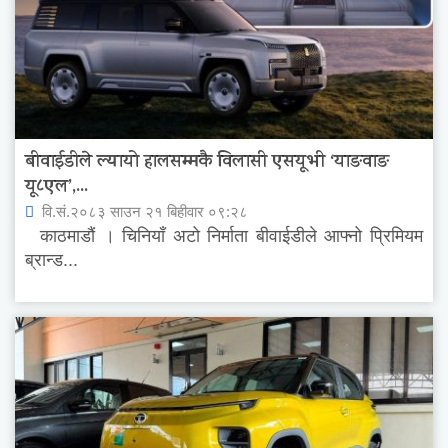
बीवाईडीले ल्यायो हालसम्मकै विलासी एसयूभी ‘याङवाङ
यू८एल’,...
वि.सं.२०८३ साउन २१ बिहीवार ०९:२८
काठमाडौं । चिनियाँ अटो निर्माता बीवाईडीले आफ्नो प्रिमियम
ब्रान्ड...