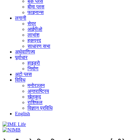
बैंक प्लस
बीमा प्लस
फाइनान्स
लगानी
सेयर
आईपीओ
लाभांश
हकप्रद
साधारण सभा
अर्थवाणिज्य
पूर्वाधार
हाइड्राे
निर्माण
अटो प्लस
विविध
मनोरञ्जन
अन्तराष्ट्रिय
खेलकुद
राशिफल
विज्ञान प्रविधि
English