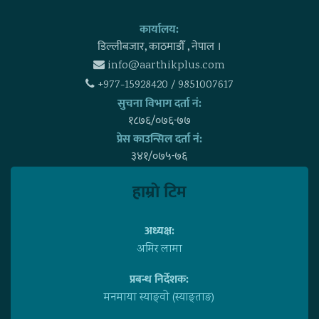
कार्यालय:
डिल्लीबजार, काठमाडाैँ , नेपाल ।
info@aarthikplus.com
+977-15928420 / 9851007617
सुचना विभाग दर्ता नं:
१८७६/०७६-७७
प्रेस काउन्सिल दर्ता नं:
३४१/०७५-७६
हाम्राे टिम
अध्यक्ष:
अमिर लामा
प्रबन्ध निर्देशक:
मनमाया स्याङ्वाे (स्याङ्ताङ)