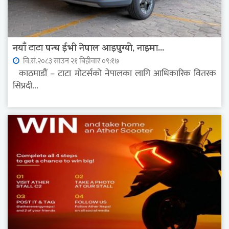
नयाँ टाटा पन्च ईभी नेपाल आइपुग्यो, नाइमा...
वि.सं.२०८३ साउन २१ बिहीवार ०९:१७
काठमाडौं – टाटा मोटर्सको नेपालका लागि आधिकारिक वितरक
सिप्रदी...