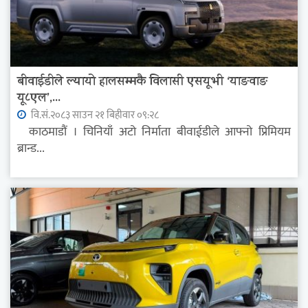
बीवाईडीले ल्यायो हालसम्मकै विलासी एसयूभी ‘याङवाङ
यू८एल’,...
वि.सं.२०८३ साउन २१ बिहीवार ०९:२८
काठमाडौं । चिनियाँ अटो निर्माता बीवाईडीले आफ्नो प्रिमियम
ब्रान्ड...