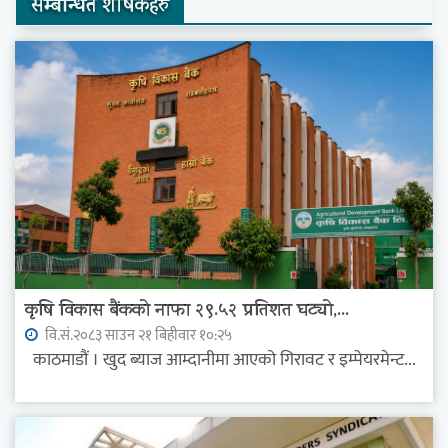
सम्बन्धित शीर्षकहरु
कृषि विकास बैंकको नाफा २९.५२ प्रतिशत घट्यो,...
वि.सं.२०८३ साउन २१ बिहीवार १०:२५
काठमाडौं । खुद ब्याज आम्दानीमा आएको गिरावट र इम्पेयरमेन्ट...