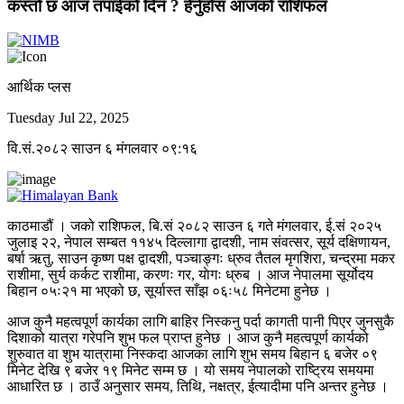
कस्तो छ आज तपाईको दिन ? हेर्नुहोस आजको राशिफल
आर्थिक प्लस
Tuesday Jul 22, 2025
वि.सं.२०८२ साउन ६ मंगलवार ०९:१६
काठमाडौं । जको राशिफल, बि.सं २०८२ साउन ६ गते मंगलवार, ई.सं २०२५
जुलाइ २२, नेपाल सम्बत ११४५ दिल्लागा द्वादशी, नाम संवत्सर, सूर्य दक्षिणायन,
बर्षा ऋतु, साउन कृष्ण पक्ष द्वादशी, पञ्चाङ्गः ध्रुव तैतल मृगशिरा, चन्द्रमा मकर
राशीमा, सुर्य कर्कट राशीमा, करणः गर, याेगः ध्रुब । आज नेपालमा सूर्योदय
बिहान ०५ः२१ मा भएको छ, सूर्यास्त साँझ ०६ः५८ मिनेटमा हुनेछ ।
आज कुनै महत्वपूर्ण कार्यका लागि बाहिर निस्कनु पर्दा कागती पानी पिएर जुनसुकै
दिशाको यात्रा गरेपनि शुभ फल प्राप्त हुनेछ । आज कुनै महत्वपूर्ण कार्यको
शुरुवात वा शुभ यात्रामा निस्कदा आजका लागि शुभ समय बिहान ६ बजेर ०९
मिनेट देखि ९ बजेर १९ मिनेट सम्म छ । यो समय नेपालको राष्ट्रिय समयमा
आधारित छ । ठाउँ अनुसार समय, तिथि, नक्षत्र, ईत्यादीमा पनि अन्तर हुनेछ ।