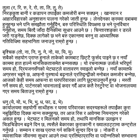
तुला (र, रि, रु, रे, रो, ता, ति, तु, ते)
निरङ्कुश बानी र कडापन तपाईंका कमजोरी बन्न सक्छन् । खानपान र
आहारविहारको अनुशासन पालना गरेको जाती हुन्छ । लेनदेनका क्रममा दबाबमा
हुनुहुन्छ भने पनि समझौता गर्नुहुँदैन, बरु परिस्थिति विपक्षमा छ भने पुनर्विचार
गर्नुहोस्, समय बित्दै जाँदा दैनिकीमा सुधार आउने छ । चिन्तारशङ्का र डरले
जरो गाड्नेछ, दिक्क लागेको छ भने बरु एकान्तमा बस्नु वा आध्यात्मिक
गतिविधिमा सहभागिता जनाउनु राम्रो हुन्छ ।
बृश्चिक (तो, ना, नि, नु, ने, नो, या, यि, यु)
सबैको सहयोग प्राप्त हुनाले ताकेको कामबाट छिट्टै फुर्सद पाइने छ र नयाँ
काममा हात हाल्ने मानसिकतासमेत बन्नसक्छ । यो रचनात्मक उर्जाले भरिपूर्ण
समय हो, प्रियजनसँगको भेटघाटले वातावरण रमाइलो बन्नेछ । नयाँ कामतर्फ
अग्रसर भइने छ, आफ्‌नो पुरुषार्थ बढ्नाले प्रतिद्वन्द्वीको मनोबल कमजोर बन्नेछ,
आजको केही समय आफन्त वा घरपरिवारका लागि छुट्याउनुपर्ने हुन्छ । मस्ती
गर्ने समय हो, पार्टनरको भावनालाई कदर गर्दै आज कतै रेस्टुरेन्ट वा भोजनालयमा
गएर समय बिताउनु राम्रो हुन्छ ।
धनु (ये, यो, भ, भि, भु, ध, फा, ढ, भे)
कार्यालयमा सहयोगी साथीहरू र घरमा परिवारका सदस्यहरूले तपाईंका कुरा
नबुझिदिंदा दिक्क मान्न सक्नुहुन्छ, तर आज रिस र आवेगमा नियन्त्रण गरेको
असल हुन्छ । भेटघाट र मिलनको समय हो, तथापि मानसिक उलझन र
चिडचिडेपन बढ्ने दिन छ, त्यसैले बेकारका कुराकानी र ख्यालठट्टामा कन्ट्रोल
गर्नुपर्छ । सम्मान र साख प्राप्त गर्न सकिने सुन्दर दिन छ । नोकरी र
व्यवसायिक जीवनमा सुधार आउने तथा प्रतिष्ठाप्राप्ति वा पदोन्नतिको सम्भावना