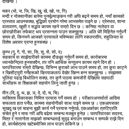
देखिन्छ ।
मकर (भो, ज, जि, खि, खु, खे, खो, गा, गि)
मन्दी र नोक्सानीका बारेमा पुनर्मूल्याङ्कन गरी अघि बढ्ने समय हो, नयाँ कामको
प्रस्ताव आउनसक्छ, बुद्धिको प्रयोग गरेमा लाभसमेत पाइने छ । प्रेमभाव, शान्त
वातावरण, खुसी र सद्भाव कायम रहने राम्रो दिन छ । कनिष्ठ नातेदार वा
छोराछोरीका तर्फबाट थप प्रसन्नता पाउन सक्नुहुन्छ । अलि धेरै मिहिनेत गर्नुपर्ने
समय हो, किनभने आजको प्रयासले भविष्यका लागि स्कलरसीप, सहुलियत वा
विशेष अवसर प्राप्त हुनसक्छ ।
कुम्भ (गु, गे, गो, सा, सि, सु, से, सो, द)
सहकार्य वा साझेदारीको काममा दौडधूप गर्नुपर्ने समय हो, कारोबारमा
ध्यानकेन्द्रित हुनसक्दैन, तर पनि आर्थिक सन्तुलन कायम रहने दिन हो ।
घरपरिवारमा राम्रो देखिन्छ, विभिन्न कुराको लाभ पाउने समय हो, तर कुरा काट्ने
र खिसीट्युरी गर्नेहरूको क्रियाकलाप देखेर खिन्न बन्न सक्नुहुन्छ । रमझममा
भुलिंदा पढाइ बिथोलिन सक्छ, तर कुनै पाठमा कमजोरी देखिएमा सहपाठी
साथीहरू वा शिक्षकको सहयोग लिनु जाती हुन्छ ।
मीन (दि, दु, थ, झ, ञ, दे, दो, च, चि)
व्यक्तित्व विकासका निमित्त प्रयास गर्ने समय हो । परीक्षारअन्तर्वार्ता आदिमा
सफलता हात पर्नेछ, काममा सहयोगीको साथ पाइने समय छ । एकआपसका
सुखदुःख एवं चाहना बुझी कार्य गर्ने प्रयास गर्नुपर्छ, एकअर्काका त्रुटिप्रति
सचेत हुने र माफ गरी अघि बढेमा सम्बन्ध मजबुत हुनेछ । घरपरिवारका सदस्य,
मित्र र नातागोता माझको सम्बन्धलाई सुदृढ बनाउन सम्बन्ध र सम्पर्क राख्ने दिन
हो, कार्यक्षेत्रमा खटेबमोजिम लाभ पाउन सकिने छ ।