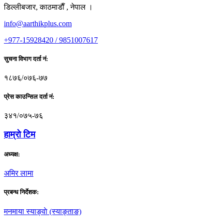
डिल्लीबजार, काठमाडाैँ , नेपाल ।
info@aarthikplus.com
+977-15928420 / 9851007617
सुचना विभाग दर्ता नं:
१८७६/०७६-७७
प्रेस काउन्सिल दर्ता नं:
३४१/०७५-७६
हाम्राे टिम
अध्यक्ष:
अमिर लामा
प्रबन्ध निर्देशक:
मनमाया स्याङ्वाे (स्याङ्ताङ)