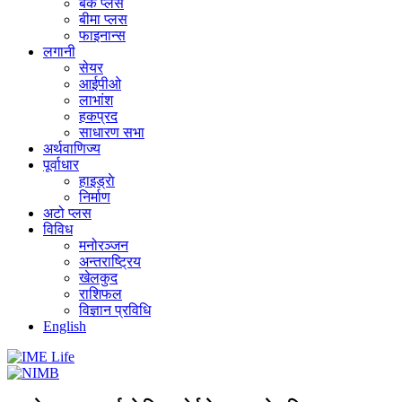
बैंक प्लस
बीमा प्लस
फाइनान्स
लगानी
सेयर
आईपीओ
लाभांश
हकप्रद
साधारण सभा
अर्थवाणिज्य
पूर्वाधार
हाइड्राे
निर्माण
अटो प्लस
विविध
मनोरञ्जन
अन्तराष्ट्रिय
खेलकुद
राशिफल
विज्ञान प्रविधि
English