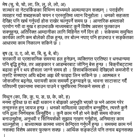
मेष (चु, चे, चो, ला, लि, लु, ले, लो, अ)
सञ्चार वा नेटवर्किङका विभिन्न माध्यमले अल्मल्याउन सक्छन् । पराईसँग
व्यवहार गर्दा शब्दहरूको चयन र प्रस्तुतिमा ध्यान दिनुहोला । धनको सहजता
देखिए पनि खर्च गर्नुपर्दा होस राखेर चल्नुपर्ने समय छ । आन्तरिक क्षमताको
प्रयोग गरी वा मुख र हाउभाउकै माध्यमबाट कुनै विशेष अवसर फुत्काउन
सक्नुहुन्छ, अतिरिक्त आम्दानीका लागि मिहिनेत गर्ने दिन हो । सकेसम्म समुचित
कार्यका लागि कम बोलेको ठीक हुन्छ, तर बोल्न नपाए पनि हाउभाउ र सङ्केतका
आधारमा काम निकाल्न सकिने छ ।
बृष (इ, उ, ए, ओ, बा, बि, बु, बे, बो)
सरकारी वा प्रशासनिक समस्या हल हुनेछन्, व्यक्तिगत प्रतिष्ठा र धनधान्यमा
पनि बृद्धि हुनेछ, तर अहङ्कार र आडम्बरबाट जोगिनु बेस हुन्छ । बिक्रीबट्टामा
बढावा हुने र थप हौसला जाग्ने समय हो । हिसाबकिताबमा देखिएको कमजोरी र
त्रुटि सच्याएर अघि बढेमा अझ धेरै फाइदा लिन सकिने छ । आत्मबल र
जोसजाँगर बढ्नेछ, घरायसी काम समयमैं टुङ्ग्याइने छ, भावना साटासाट गर्दै
पतिपत्नी एकान्तमा रमाउन पाउने र घुमफिरमा निस्कने समय हो ।
मिथुन (का, कि, कु, घ, ङ, छ, के, को, ह)
मनमा दुविधा छ वा बढी थकान र बोझको अनुभूति भएको छ भने आराम गरेर
तन्दुरुस्त हुनु जायज हुन्छ । धनको मामिलामा उदासीन बन्नुहुँदैन, त्यस्तै कुनै
पनि ठूला निर्णयहरू लिनुहुँदैन । कुनै काम गर्ने हो भने केही समय योजना
बनाउनुहोस्, अनुभवी र सिनियर्सको सुझाव ग्रहण गर्नुहोस्, अनिमात्र काम
थाल्नुहोस् । बाध्यात्मक काममा ध्यान केन्द्रित गर्नुपर्ने हुन्छ । समयमा काम गर्न
नसक्दा विशेष अवसर फुत्कन सक्छ । आर्थिक सङ्कटले पनि तनाव बढ्नसक्छ
।