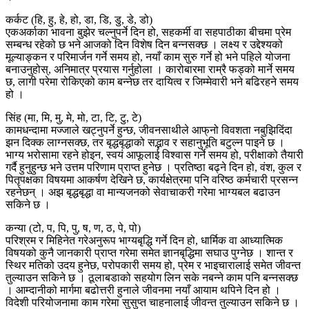
कर्कट (हि, हु, हे, हो, डा, डि, डु, डे, डो)
एकअर्काका भावना बुझेर चल्नुपर्ने दिन हो, सहकर्मी वा सहपाठीका बीचमा प्रेम
सम्बन्ध रहेको छ भने आजको दिन विशेष दिन बन्नसक्छ । लक्ष्य र उद्देश्यको
मूल्याङ्कन र परिमार्जन गर्ने समय हो, नयाँ काम सुरु गर्ने हो भने पहिले योजना
बनाउनुहोस्, अनिमात्र प्रयास गर्नुहोला । कारोबारमा राम्रै फड्को मार्ने समय
छ, लागी परेमा रोकिएको काम बन्नेछ तर दायित्व र जिम्मेवारी भने बढिरहने समय
हो ।
सिंह (मा, मि, मु, मे, मो, टा, टि, टु, टे)
कामधन्दामा मज्जाले खट्नुपर्ने हुन्छ, जीवनसाथीले आफ्‌नो विवशता नबुझिदिंदा
झन दिक्क लाग्नसक्छ, तर बृद्धबृद्धाको सद्भाव र सहानुभूति बटुल्न पाइने छ ।
भाग्य भरोसामा रहने होइन, स्वयं आफूलाई विश्वास गर्ने समय हो, परीक्षाको तैयारी
गर्दै हुनुहुन्छ भने उत्तम परिणाम प्राप्त हुनेछ । प्रतिष्ठा बढ्ने दिन हो, वंश, कुल र
पितृपक्षका विषयमा आकर्षण देखिने छ, कार्यक्षेत्रमा पनि वरिष्ठ कर्मचारी प्रसन्न
रहनेछन् । अझ बृद्धबृद्धा वा मान्यजनको सेवाचाकरी गरेमा भाग्यबल बढाउन
सकिने छ ।
कन्या (टो, प, पि, पु, ष, ण, ठ, पे, पो)
परिश्रम र मिहिनेत गरेअनुरूप भाग्यबृद्धि गर्ने दिन हो, धार्मिक वा आध्यात्मिक
विषयको कुनै जानकारी प्राप्त गरेमा समेत ज्ञानबृद्धिमा सघाउ पुग्नेछ । शान्त र
स्थिर मतिको उदय हुनेछ, परोपकारी समय हो, प्रेम र भाइचारालाई समेत जीवन्त
तुल्याउन सकिने छ । ठूलाबडाको सहयोग लिन सके नबन्ने काम पनि बन्नसक्छ
। आम्दानीको मार्गमा बढोत्तरी हुनाले जीवनमा नयाँ आयाम थपिने दिन हो ।
विदेशी परियोजनामा काम गरेमा सुसुप्त चाहनालाई जीवन्त तुल्याउन सकिने छ ।