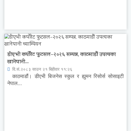
डीएभी कर्पोरेट फुटसल–२०२६ सम्पन्न, काठमाडौं उपत्यका
खानेपानी...
वि.सं.२०८३ साउन २१ बिहीवार ११:२६
काठमाडौं। डीएभी बिजनेस स्कुल र ह्युमन रिसोर्स सोसाइटी
नेपाल...