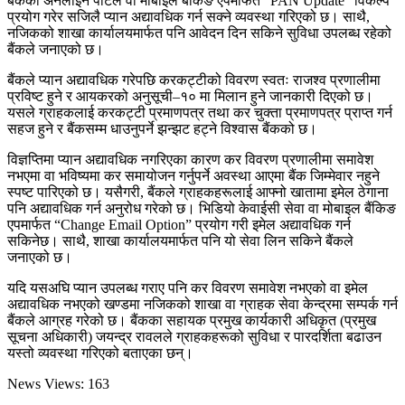
बैंकको अनलाइन पोर्टल वा मोबाइल बैंकिङ एपमार्फत “PAN Update” विकल्प
प्रयोग गरेर सजिलै प्यान अद्यावधिक गर्न सक्ने व्यवस्था गरिएको छ। साथै,
नजिकको शाखा कार्यालयमार्फत पनि आवेदन दिन सकिने सुविधा उपलब्ध रहेको
बैंकले जनाएको छ।
बैंकले प्यान अद्यावधिक गरेपछि करकट्टीको विवरण स्वतः राजश्व प्रणालीमा
प्रविष्ट हुने र आयकरको अनुसूची–१० मा मिलान हुने जानकारी दिएको छ।
यसले ग्राहकलाई करकट्टी प्रमाणपत्र तथा कर चुक्ता प्रमाणपत्र प्राप्त गर्न
सहज हुने र बैंकसम्म धाउनुपर्ने झन्झट हट्ने विश्वास बैंकको छ।
विज्ञप्तिमा प्यान अद्यावधिक नगरिएका कारण कर विवरण प्रणालीमा समावेश
नभएमा वा भविष्यमा कर समायोजन गर्नुपर्ने अवस्था आएमा बैंक जिम्मेवार नहुने
स्पष्ट पारिएको छ। यसैगरी, बैंकले ग्राहकहरूलाई आफ्नो खातामा इमेल ठेगाना
पनि अद्यावधिक गर्न अनुरोध गरेको छ। भिडियो केवाईसी सेवा वा मोबाइल बैंकिङ
एपमार्फत “Change Email Option” प्रयोग गरी इमेल अद्यावधिक गर्न
सकिनेछ। साथै, शाखा कार्यालयमार्फत पनि यो सेवा लिन सकिने बैंकले
जनाएको छ।
यदि यसअघि प्यान उपलब्ध गराए पनि कर विवरण समावेश नभएको वा इमेल
अद्यावधिक नभएको खण्डमा नजिकको शाखा वा ग्राहक सेवा केन्द्रमा सम्पर्क गर्न
बैंकले आग्रह गरेको छ। बैंकका सहायक प्रमुख कार्यकारी अधिकृत (प्रमुख
सूचना अधिकारी) जयन्द्र रावलले ग्राहकहरूको सुविधा र पारदर्शिता बढाउन
यस्तो व्यवस्था गरिएको बताएका छन्।
News Views:
163