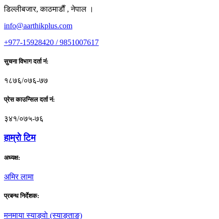
डिल्लीबजार, काठमाडाैँ , नेपाल ।
info@aarthikplus.com
+977-15928420 / 9851007617
सुचना विभाग दर्ता नं:
१८७६/०७६-७७
प्रेस काउन्सिल दर्ता नं:
३४१/०७५-७६
हाम्राे टिम
अध्यक्ष:
अमिर लामा
प्रबन्ध निर्देशक:
मनमाया स्याङ्वाे (स्याङ्ताङ)