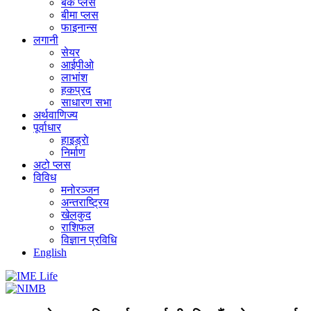
बैंक प्लस
बीमा प्लस
फाइनान्स
लगानी
सेयर
आईपीओ
लाभांश
हकप्रद
साधारण सभा
अर्थवाणिज्य
पूर्वाधार
हाइड्राे
निर्माण
अटो प्लस
विविध
मनोरञ्जन
अन्तराष्ट्रिय
खेलकुद
राशिफल
विज्ञान प्रविधि
English