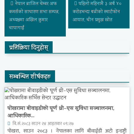
नेपाल ब्राजिल चेम्बर अफ
पहिलो महिनामै ३ अर्ब ४०
कमर्सको साधारण सभा सम्पन्न,
करोडभन्दा बढीको स्मार्टफोन
अध्यक्षमा अखिल कुमार
आयात, चीन प्रमुख स्रोत
चापागाईं
प्रतिक्रिया दिनुहोस्
सम्बन्धित शीर्षकहरु
पोखरामा बीवाइडीको पूर्ण थ्री–एस सुविधा सञ्चालनमा,
आधिकारिक...
वि.सं.२०८३ साउन २४ आइतवार ०९:२७
पोखरा, साउन २०८३ । नेपालका लागि बीवाईडी अटो इन्डष्ट्री