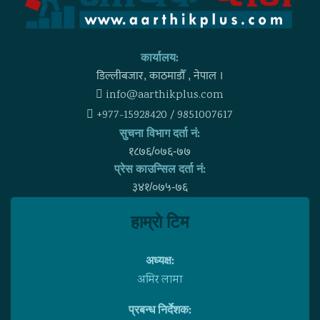
कार्यालय:
डिल्लीबजार, काठमाडाैँ , नेपाल ।
info@aarthikplus.com
+977-15928420 / 9851007617
सुचना विभाग दर्ता नं:
१८७६/०७६-७७
प्रेस काउन्सिल दर्ता नं:
३४१/०७५-७६
हाम्राे टिम
अध्यक्ष:
अमिर लामा
प्रबन्ध निर्देशक: