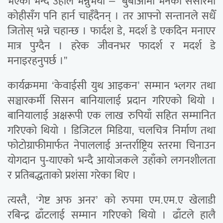
भएको भन्दै उहाँले भन्नुभयो – “बुबाआमा भनेको संसारमा
कोहीसँग पनि हार्न चाहँदैनन् । तर आफ्नो सन्तानले सधैँ
जितोस् भन्ने चहान्छ । फार्दश डे, मदर्श डे एकदिन मनाएर
मात्र पुग्दैन । हरेक जीवनभर फादर्श र मदर्श डे
मनाइरहनुपर्छ ।”
कार्यक्रममा ‘केवाईसी युथ आइकन’ सम्मान भ्लगर तथा
सञ्चारकर्मी सिसन बानियालाई प्रदान गरिएको थियो ।
बानियालाई अक्षरूपी एक लाख रुपियाँ सहित सम्मानित
गरिएको थियो । डिजिटल मिडिया, चलचित्र निर्माण तथा
फोटोग्राफीमार्फत नेपाललाई अन्तर्राष्ट्रिय स्तरमा चिनाउन
योगदान पु-याएको भन्दै आयोजकले उहाँको लगनशीलता
र प्रतिबद्धताको प्रशंसा गरेका थिए ।
त्यस्तै, ‘गेष्ट अफ अनर’ को रुपमा एम.एम.ए खेलाडी
रबिन्द्र ढाँटलाई सम्मान गरिएको थियो । ढाँटले हालै