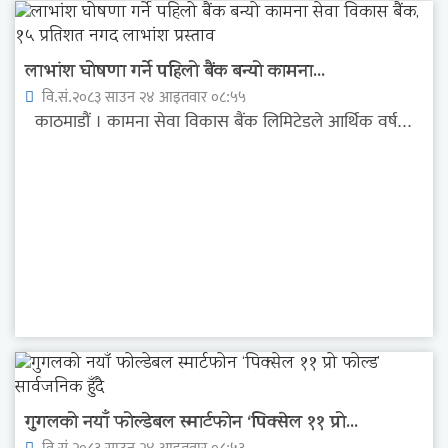
लाभांश घोषणा गर्ने पहिलो बैंक बन्यो कामना...
वि.सं.२०८३ साउन २४ आइतवार ०८:५५
काठमाडौं । कामना सेवा विकास बैंक लिमिटेडले आर्थिक वर्ष...
गुगलको नयाँ फोल्डेबल स्मार्टफोन ‘पिक्सेल ११ प्रो...
वि.सं.२०८३ साउन २४ आइतवार ०८:५३