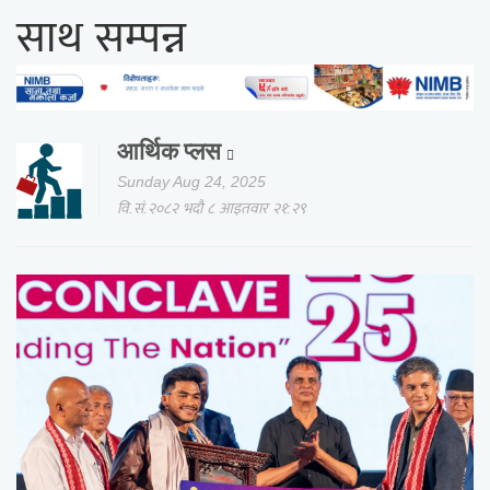
साथ सम्पन्न
आर्थिक प्लस
Sunday Aug 24, 2025
वि.सं.२०८२ भदौ ८ आइतवार २१:२९