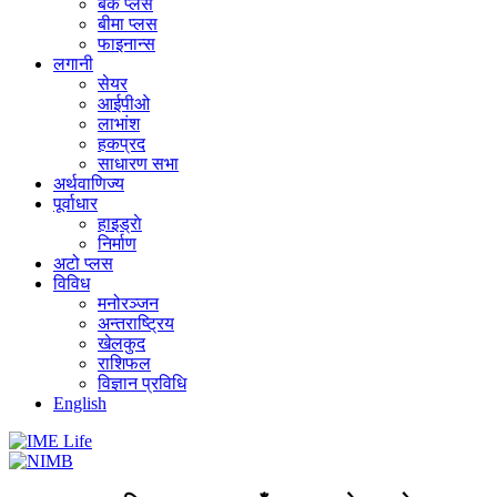
बैंक प्लस
बीमा प्लस
फाइनान्स
लगानी
सेयर
आईपीओ
लाभांश
हकप्रद
साधारण सभा
अर्थवाणिज्य
पूर्वाधार
हाइड्राे
निर्माण
अटो प्लस
विविध
मनोरञ्जन
अन्तराष्ट्रिय
खेलकुद
राशिफल
विज्ञान प्रविधि
English