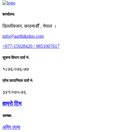
कार्यालय:
डिल्लीबजार, काठमाडाैँ , नेपाल ।
info@aarthikplus.com
+977-15928420 / 9851007617
सुचना विभाग दर्ता नं:
१८७६/०७६-७७
प्रेस काउन्सिल दर्ता नं:
३४१/०७५-७६
हाम्राे टिम
अध्यक्ष:
अमिर लामा