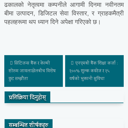
ढकालको नेतृत्वमा कम्पनीले आगामी दिनमा नवीनतम
बीमा उत्पादन, डिजिटल सेवा विस्तार, र ग्राहकमैत्री
पहलहरूमा थप ध्यान दिने अपेक्षा गरिएको छ।
सिटिजन्स बैंक र केल्मी
एनएमबी बैंक शिक्षा कर्जा :
शोरूम जावलाखेलबीच विशेष
१००% शुल्क कवरेज र १५
छुट सम्झौता
वर्षको भुक्तानी सुविधा
प्रतिक्रिया दिनुहोस्
सम्बन्धित शीर्षकहरु