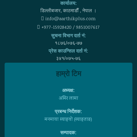
कार्यालय:
डिल्लीबजार, काठमाडाैँ , नेपाल ।
info@aarthikplus.com
+977-15928420 / 9851007617
सुचना विभाग दर्ता नं:
१८७६/०७६-७७
प्रेस काउन्सिल दर्ता नं:
३४१/०७५-७६
हाम्राे टिम
अध्यक्ष:
अमिर लामा
प्रबन्ध निर्देशक:
मनमाया स्याङ्वाे (स्याङ्ताङ)
सम्पादक: