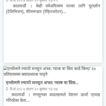
वि.सं.२०८३ साउन २० बुधवार २३:०१
काठमाडौं । केही वर्षअघिसम्म घरका लागि दूरदर्शन
(टेलिभिजन), शीतभण्डार (रेफ्रिजरेटर)...
एनसेलले ल्यायो मनसुन अफर: प्याक वा सिम...
वि.सं.२०८३ साउन २० बुधवार १६:२७
काठमाडौं । मनसुनका बादलहरूले देशभर ऊर्जा प्रवाह
गरिरहेका बेला...