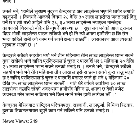
बताए ।
उनले भने, ‘हामीले सुरक्षण मुद्रण केन्द्रबाट अब लाइसेन्स भएपनि छापेर अगाडि
बढ्नुपर्यो । किनभने आजको दिनमा २८ देखि ३० लाख लाइसेन्स जनतालाई दिनु
पर्ने छ र त्यो मध्ये अहिले पनि २८, ३० लाख लाइसेन्स नपाएका मान्छेहरु
कागजको चिरकटो बोकेर हिन्नुपर्ने अवस्था छ । सुशासन भनेको आज ट्रायल
दिएर भोली लाइसेन्स पाउन सकियो भने हो नि त्यो क्षमता हामीसँग छ कि छैन
भन्दा अहिले हामी त्यो काम गर्न सक्ने क्षमता राख्छौँ । त्यसकारण आज त्यसको
सुरुवात भएको छ ।’
केन्द्रले सबैको सहयोग भयो भने तीन महिनामा तीन लाख लाइसेन्स छाप्न सक्ने
कुरा राखेको भन्दै खरिद प्रक्रियालाई चुस्त र पारदर्शि भए ६ महिनामा २० देखि
२५ लाख लाइसेन्स छाप्न सक्ने उनको भनाई छ । उनले भने, ‘केन्द्रले सबैको
सहयोग भयो भने तीन महिनामा तीन लाख लाइसेन्स छाप्न सक्ने कुरा राख्नु भएको
छ र खरिद प्रक्रियालाई चुस्त र पारदर्शि बनाएर जाने हो भने ६ महिनामा २०
देखि २५ लाख लाइसेन्स छाप्न सक्छौँ । यति धेरै वर्षको अवधिमा ३० लाख
लाइसेन्स नछापि रहेको अवस्थामा हामीसँग मेसिन छ, क्षमता छ केही बजेट
व्यवस्था गरेर छाप्न सकिन्छ भने किन नगर्ने भनेर हामी लागेका छौँ ।’
केन्द्रका मेसिनबाट राष्ट्रिय परिचयपत्र, राहदानी, लालपूर्जा, विभिन्न स्टिकर,
हुलाक टिकटलगायत थुप्रै काम गर्न सकिने पनि उनको भनाई छ ।
News Views:
249