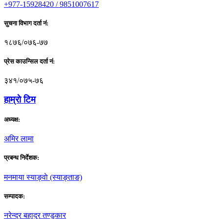
+977-15928420 / 9851007617
सुचना विभाग दर्ता नं:
१८७६/०७६-७७
प्रेस काउन्सिल दर्ता नं:
३४१/०७५-७६
हाम्राे टिम
अध्यक्ष:
अमिर लामा
प्रबन्ध निर्देशक:
मनमाया स्याङ्वाे (स्याङ्ताङ)
सम्पादक:
नरेन्द्र बहादुर तण्डुकार