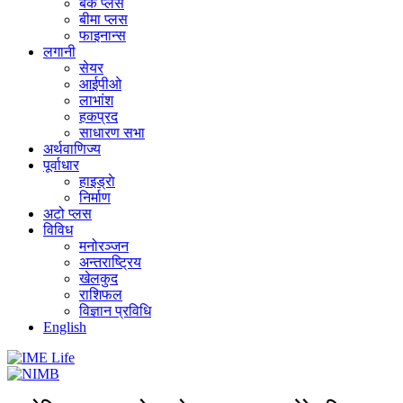
बैंक प्लस
बीमा प्लस
फाइनान्स
लगानी
सेयर
आईपीओ
लाभांश
हकप्रद
साधारण सभा
अर्थवाणिज्य
पूर्वाधार
हाइड्राे
निर्माण
अटो प्लस
विविध
मनोरञ्जन
अन्तराष्ट्रिय
खेलकुद
राशिफल
विज्ञान प्रविधि
English