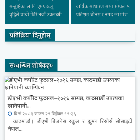
सन्तुष्टिका लागि एमएडब्लू
वार्षिक साधारण सभा सम्पन्न, ५
वृद्धिले पायो फेरि नयाँ उपलब्धी
प्रतिशत बोनस र नगद लाभांश
प्रतिक्रिया दिनुहोस्
सम्बन्धित शीर्षकहरु
डीएभी कर्पोरेट फुटसल–२०२६ सम्पन्न, काठमाडौं उपत्यका
खानेपानी...
वि.सं.२०८३ साउन २१ बिहीवार ११:२६
काठमाडौं। डीएभी बिजनेस स्कुल र ह्युमन रिसोर्स सोसाइटी
नेपाल...