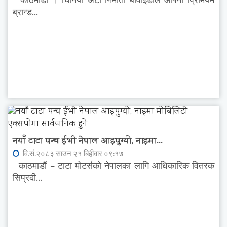
काठमाडौं । चिनियाँ अटो निर्माता बीवाईडीले आफ्नो प्रिमियम
ब्रान्ड...
नयाँ टाटा पन्च ईभी नेपाल आइपुग्यो, नाइमा...
वि.सं.२०८३ साउन २१ बिहीवार ०९:१७
काठमाडौं – टाटा मोटर्सको नेपालका लागि आधिकारिक वितरक
सिप्रदी...