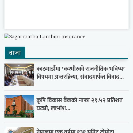
ताजा
काठमाडौंमा ‘कश्मीरको राजनीतिक भविष्य’
विषयमा अन्तरक्रिया, संवादमार्फत विवाद...
कृषि विकास बैंकको नाफा २९.५२ प्रतिशत
घट्यो, लाभांश...
नेपालमा एक वर्षमा १३१ युनिट टोयोटा