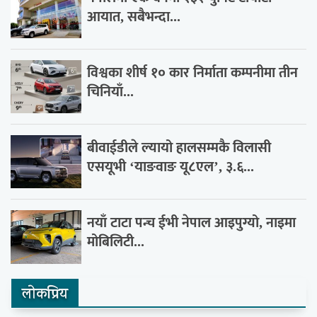
आयात, सबैभन्दा...
विश्वका शीर्ष १० कार निर्माता कम्पनीमा तीन
चिनियाँ...
बीवाईडीले ल्यायो हालसम्मकै विलासी
एसयूभी ‘याङवाङ यू८एल’, ३.६...
नयाँ टाटा पन्च ईभी नेपाल आइपुग्यो, नाइमा
मोबिलिटी...
लाेकप्रिय