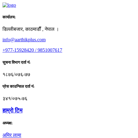
कार्यालय:
डिल्लीबजार, काठमाडाैँ , नेपाल ।
info@aarthikplus.com
+977-15928420 / 9851007617
सुचना विभाग दर्ता नं:
१८७६/०७६-७७
प्रेस काउन्सिल दर्ता नं:
३४१/०७५-७६
हाम्राे टिम
अध्यक्ष:
अमिर लामा