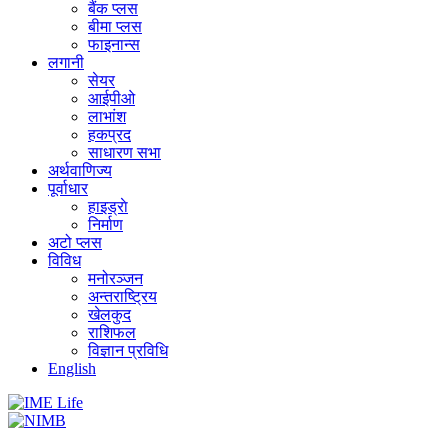
बैंक प्लस
बीमा प्लस
फाइनान्स
लगानी
सेयर
आईपीओ
लाभांश
हकप्रद
साधारण सभा
अर्थवाणिज्य
पूर्वाधार
हाइड्राे
निर्माण
अटो प्लस
विविध
मनोरञ्जन
अन्तराष्ट्रिय
खेलकुद
राशिफल
विज्ञान प्रविधि
English