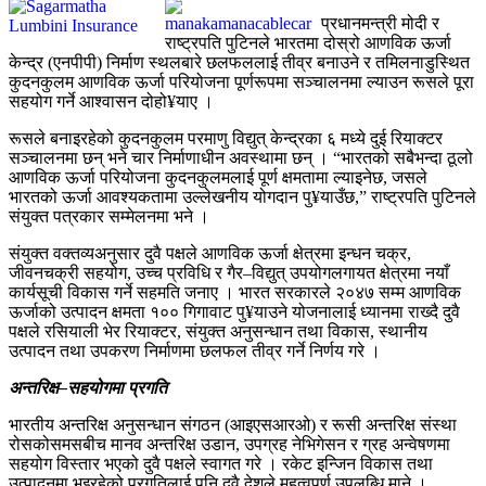
प्रधानमन्त्री मोदी र
राष्ट्रपति पुटिनले भारतमा दोस्रो आणविक ऊर्जा
केन्द्र (एनपीपी) निर्माण स्थलबारे छलफललाई तीव्र बनाउने र तमिलनाडुस्थित
कुदनकुलम आणविक ऊर्जा परियोजना पूर्णरूपमा सञ्चालनमा ल्याउन रूसले पूरा
सहयोग गर्ने आश्वासन दोहो¥याए ।
रूसले बनाइरहेको कुदनकुलम परमाणु विद्युत् केन्द्रका ६ मध्ये दुई रियाक्टर
सञ्चालनमा छन् भने चार निर्माणाधीन अवस्थामा छन् । “भारतको सबैभन्दा ठूलो
आणविक ऊर्जा परियोजना कुदनकुलमलाई पूर्ण क्षमतामा ल्याइनेछ, जसले
भारतको ऊर्जा आवश्यकतामा उल्लेखनीय योगदान पु¥याउँछ,” राष्ट्रपति पुटिनले
संयुक्त पत्रकार सम्मेलनमा भने ।
संयुक्त वक्तव्यअनुसार दुवै पक्षले आणविक ऊर्जा क्षेत्रमा इन्धन चक्र,
जीवनचक्री सहयोग, उच्च प्रविधि र गैर–विद्युत् उपयोगलगायत क्षेत्रमा नयाँ
कार्यसूची विकास गर्ने सहमति जनाए । भारत सरकारले २०४७ सम्म आणविक
ऊर्जाको उत्पादन क्षमता १०० गिगावाट पु¥याउने योजनालाई ध्यानमा राख्दै दुवै
पक्षले रसियाली भेर रियाक्टर, संयुक्त अनुसन्धान तथा विकास, स्थानीय
उत्पादन तथा उपकरण निर्माणमा छलफल तीव्र गर्ने निर्णय गरे ।
अन्तरिक्ष–सहयोगमा प्रगति
भारतीय अन्तरिक्ष अनुसन्धान संगठन (आइएसआरओ) र रूसी अन्तरिक्ष संस्था
रोसकोसमसबीच मानव अन्तरिक्ष उडान, उपग्रह नेभिगेसन र ग्रह अन्वेषणमा
सहयोग विस्तार भएको दुवै पक्षले स्वागत गरे । रकेट इन्जिन विकास तथा
उत्पादनमा भइरहेको प्रगतिलाई पनि दुवै देशले महत्वपूर्ण उपलब्धि माने ।