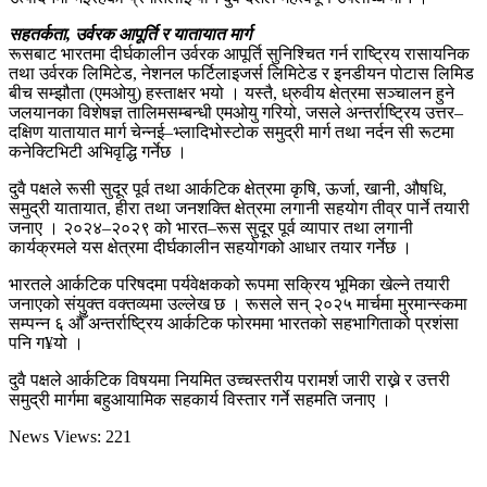
सहतर्कता, उर्वरक आपूर्ति र यातायात मार्ग
रूसबाट भारतमा दीर्घकालीन उर्वरक आपूर्ति सुनिश्चित गर्न राष्ट्रिय रासायनिक
तथा उर्वरक लिमिटेड, नेशनल फर्टिलाइजर्स लिमिटेड र इनडीयन पोटास लिमिड
बीच सम्झौता (एमओयु) हस्ताक्षर भयो । यस्तै, ध्रुवीय क्षेत्रमा सञ्चालन हुने
जलयानका विशेषज्ञ तालिमसम्बन्धी एमओयु गरियो, जसले अन्तर्राष्ट्रिय उत्तर–
दक्षिण यातायात मार्ग चेन्नई–भ्लादिभोस्टोक समुद्री मार्ग तथा नर्दन सी रूटमा
कनेक्टिभिटी अभिवृद्धि गर्नेछ ।
दुवै पक्षले रूसी सुदूर पूर्व तथा आर्कटिक क्षेत्रमा कृषि, ऊर्जा, खानी, औषधि,
समुद्री यातायात, हीरा तथा जनशक्ति क्षेत्रमा लगानी सहयोग तीव्र पार्ने तयारी
जनाए । २०२४–२०२९ को भारत–रूस सुदूर पूर्व व्यापार तथा लगानी
कार्यक्रमले यस क्षेत्रमा दीर्घकालीन सहयोगको आधार तयार गर्नेछ ।
भारतले आर्कटिक परिषदमा पर्यवेक्षकको रूपमा सक्रिय भूमिका खेल्ने तयारी
जनाएको संयुक्त वक्तव्यमा उल्लेख छ । रूसले सन् २०२५ मार्चमा मुरमान्स्कमा
सम्पन्न ६ औँ अन्तर्राष्ट्रिय आर्कटिक फोरममा भारतको सहभागिताको प्रशंसा
पनि ग¥यो ।
दुवै पक्षले आर्कटिक विषयमा नियमित उच्चस्तरीय परामर्श जारी राख्ने र उत्तरी
समुद्री मार्गमा बहुआयामिक सहकार्य विस्तार गर्ने सहमति जनाए ।
News Views:
221