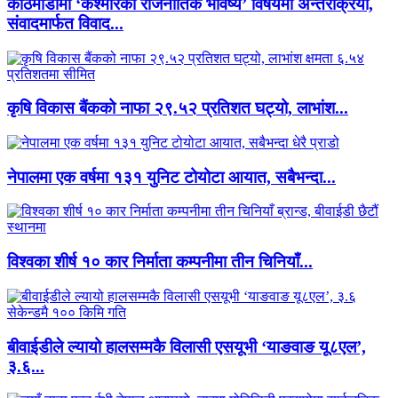
काठमाडौंमा ‘कश्मीरको राजनीतिक भविष्य’ विषयमा अन्तरक्रिया,
संवादमार्फत विवाद...
कृषि विकास बैंकको नाफा २९.५२ प्रतिशत घट्यो, लाभांश...
नेपालमा एक वर्षमा १३१ युनिट टोयोटा आयात, सबैभन्दा...
विश्वका शीर्ष १० कार निर्माता कम्पनीमा तीन चिनियाँ...
बीवाईडीले ल्यायो हालसम्मकै विलासी एसयूभी ‘याङवाङ यू८एल’,
३.६...