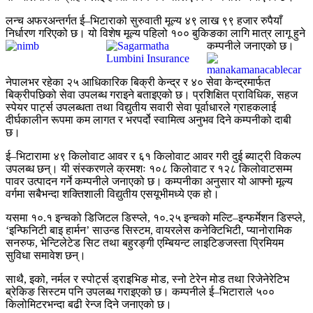
लन्च अफरअन्तर्गत ई–भिटाराको सुरुवाती मूल्य ४९ लाख ९९ हजार रुपैयाँ
निर्धारण गरिएको छ। यो विशेष मूल्य पहिलो १०० बुकिङका लागि मात्र लागू हुने
कम्पनीले जनाएको छ।
नेपालभर रहेका २५ आधिकारिक बिक्री केन्द्र र ४० सेवा केन्द्रमार्फत
बिक्रीपछिको सेवा उपलब्ध गराइने बताइएको छ। प्रशिक्षित प्राविधिक, सहज
स्पेयर पार्ट्स उपलब्धता तथा विद्युतीय सवारी सेवा पूर्वाधारले ग्राहकलाई
दीर्घकालीन रूपमा कम लागत र भरपर्दो स्वामित्व अनुभव दिने कम्पनीको दाबी
छ।
ई–भिटारामा ४९ किलोवाट आवर र ६१ किलोवाट आवर गरी दुई ब्याट्री विकल्प
उपलब्ध छन्। यी संस्करणले क्रमशः १०८ किलोवाट र १२८ किलोवाटसम्म
पावर उत्पादन गर्ने कम्पनीले जनाएको छ। कम्पनीका अनुसार यो आफ्नो मूल्य
वर्गमा सबैभन्दा शक्तिशाली विद्युतीय एसयूभीमध्ये एक हो।
यसमा १०.१ इन्चको डिजिटल डिस्प्ले, १०.२५ इन्चको मल्टि–इन्फर्मेशन डिस्प्ले,
‘इन्फिनिटी बाइ हार्मन’ साउन्ड सिस्टम, वायरलेस कनेक्टिभिटी, प्यानोरामिक
सनरुफ, भेन्टिलेटेड सिट तथा बहुरङ्गी एम्बियन्ट लाइटिङजस्ता प्रिमियम
सुविधा समावेश छन्।
साथै, इको, नर्मल र स्पोर्ट्स ड्राइभिङ मोड, स्नो टेरेन मोड तथा रिजेनेरेटिभ
ब्रेकिङ सिस्टम पनि उपलब्ध गराइएको छ। कम्पनीले ई–भिटाराले ५००
किलोमिटरभन्दा बढी रेन्ज दिने जनाएको छ।