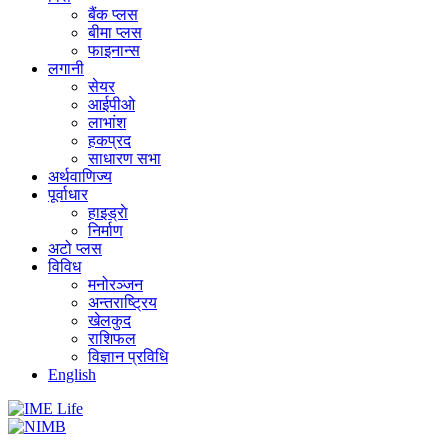
बैंक प्लस
बीमा प्लस
फाइनान्स
लगानी
सेयर
आईपीओ
लाभांश
हकप्रद
साधारण सभा
अर्थवाणिज्य
पूर्वाधार
हाइड्राे
निर्माण
अटो प्लस
विविध
मनोरञ्जन
अन्तराष्ट्रिय
खेलकुद
राशिफल
विज्ञान प्रविधि
English