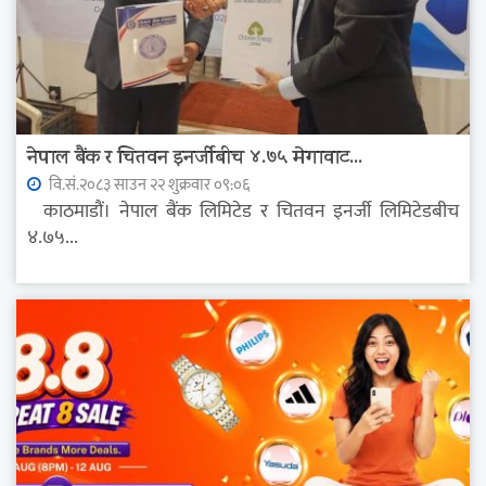
नेपाल बैंक र चितवन इनर्जीबीच ४.७५ मेगावाट...
वि.सं.२०८३ साउन २२ शुक्रवार ०९:०६
काठमाडौं। नेपाल बैंक लिमिटेड र चितवन इनर्जी लिमिटेडबीच
४.७५...