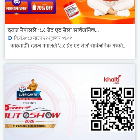
दराज नेपालले ‘८.८ ग्रेट एट सेल’ सार्वजनिक...
वि.सं.२०८३ साउन २२ शुक्रवार ०९:०१
काठमाडौं। दराज नेपालले ‘८.८ ग्रेट एट सेल’ सार्वजनिक गरेको...