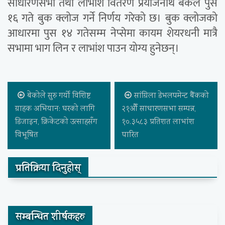
साधारणसभा तथा लाभांश वितरण प्रयोजनार्थ बैंकले पुस
१६ गते बुक क्लोज गर्ने निर्णय गरेको छ। बुक क्लोजको
आधारमा पुस १४ गतेसम्म नेप्सेमा कायम शेयरधनी मात्रै
सभामा भाग लिन र लाभांश पाउन योग्य हुनेछन्।
बेकोले सुरु गर्यो विशिष्ट
सांग्रिला डेभलपमेन्ट बैंकको
ग्राहक अभियान: घरको लागि
२१औँ साधारणसभा सम्पन्न,
डिजाइन, क्रिकेटको उत्साहसँग
१०.३५८३ प्रतिशत लाभांश
विभूषित
पारित
प्रतिक्रिया दिनुहोस्
सम्बन्धित शीर्षकहरु