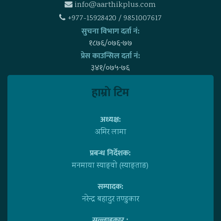
info@aarthikplus.com
+977-15928420 / 9851007617
सुचना विभाग दर्ता नं:
१८७६/०७६-७७
प्रेस काउन्सिल दर्ता नं:
३४१/०७५-७६
हाम्राे टिम
अध्यक्ष:
अमिर लामा
प्रबन्ध निर्देशक:
मनमाया स्याङ्वाे (स्याङ्ताङ)
सम्पादक:
नरेन्द्र बहादुर तण्डुकार
सल्लाहकार :