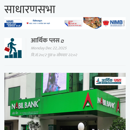
साधारणसभा
आर्थिक प्लस
Monday Dec 22, 2025
वि.सं.२०८२ पुस ७ सोमवार २२:०२