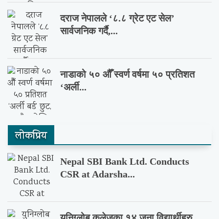
दराज नेपालले ‘८.८ ग्रेट एट सेल’
सार्वजनिक गर्दै,...
नाडाको ५० औँ स्वर्ण वर्षमा ५० प्रतिशत
‘अर्ली...
लाेकप्रिय
Nepal SBI Bank Ltd. Conducts
CSR at Adarsha...
युनिग्लोब कलेजका १४ जना विद्यार्थीहरु