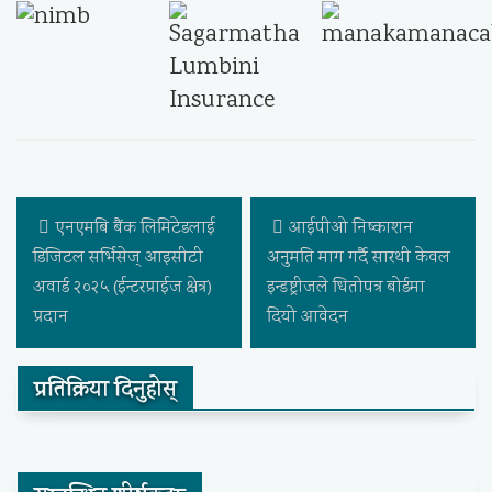
एनएमबि बैंक लिमिटेडलाई
आईपीओ निष्काशन
डिजिटल सर्भिसेज् आइसीटी
अनुमति माग गर्दै सारथी केवल
अवार्ड २०२५ (ईन्टरप्राईज क्षेत्र)
इन्डष्ट्रीजले धितोपत्र बोर्डमा
प्रदान
दियो आवेदन
प्रतिक्रिया दिनुहोस्