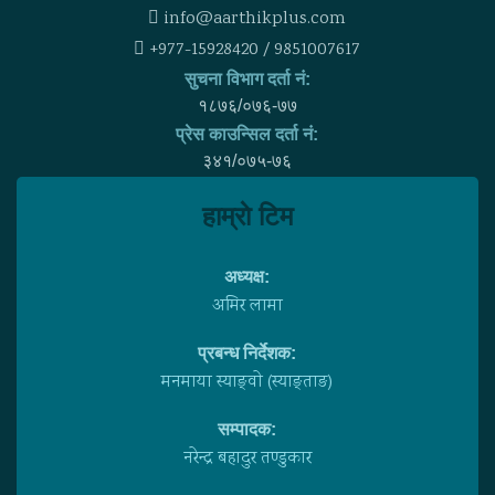
info@aarthikplus.com
+977-15928420 / 9851007617
सुचना विभाग दर्ता नं:
१८७६/०७६-७७
प्रेस काउन्सिल दर्ता नं:
३४१/०७५-७६
हाम्राे टिम
अध्यक्ष:
अमिर लामा
प्रबन्ध निर्देशक:
मनमाया स्याङ्वाे (स्याङ्ताङ)
सम्पादक:
नरेन्द्र बहादुर तण्डुकार