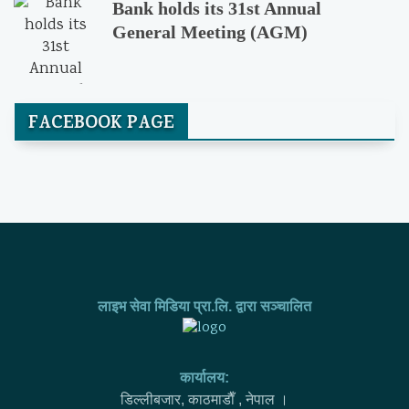
Bank holds its 31st Annual
General Meeting (AGM)
FACEBOOK PAGE
लाइभ सेवा मिडिया प्रा.लि. द्वारा सञ्चालित
कार्यालय:
डिल्लीबजार, काठमाडाैँ , नेपाल ।