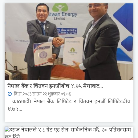
नेपाल बैंक र चितवन इनर्जीबीच ४.७५ मेगावाट...
वि.सं.२०८३ साउन २२ शुक्रवार ०९:०६
काठमाडौं। नेपाल बैंक लिमिटेड र चितवन इनर्जी लिमिटेडबीच
४.७५...