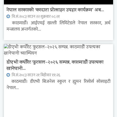
नेपाल सरकारको ‘करदाता प्रोत्साहन उपहार कार्यक्रम’ अब...
वि.सं.२०८३ साउन २२ शुक्रवार ०८:२१
काठमाडौं। आईएमई खल्ती लिमिटेडले नेपाल सरकार, अर्थ
मन्त्रालय अन्तर्गतको...
डीएभी कर्पोरेट फुटसल–२०२६ सम्पन्न, काठमाडौं उपत्यका
खानेपानी...
वि.सं.२०८३ साउन २१ बिहीवार ११:२६
काठमाडौं। डीएभी बिजनेस स्कुल र ह्युमन रिसोर्स सोसाइटी
नेपाल...