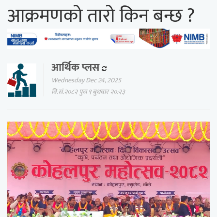
आक्रमणको तारो किन बन्छ ?
आर्थिक प्लस
Wednesday Dec 24, 2025
वि.सं.२०८२ पुस ९ बुधवार २०:२३