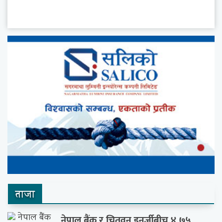
ताजा
नेपाल बैंक र चितवन इनर्जीबीच ४.७५