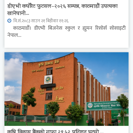
डीएभी कर्पोरेट फुटसल–२०२६ सम्पन्न, काठमाडौं उपत्यका
खानेपानी...
वि.सं.२०८३ साउन २१ बिहीवार ११:२६
काठमाडौं। डीएभी बिजनेस स्कुल र ह्युमन रिसोर्स सोसाइटी
नेपाल...
कृषि विकास बैंकको नाफा २९.५२ प्रतिशत घट्यो,...