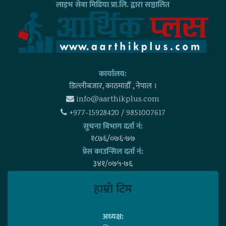
लाइभ सेवा मिडिया प्रा.लि. द्वारा सञ्चालित
कार्यालय:
डिल्लीबजार, काठमाडाैँ , नेपाल ।
info@aarthikplus.com
+977-15928420 / 9851007617
सुचना विभाग दर्ता नं:
१८७६/०७६-७७
प्रेस काउन्सिल दर्ता नं:
३४१/०७५-७६
हाम्राे टिम
अध्यक्ष: