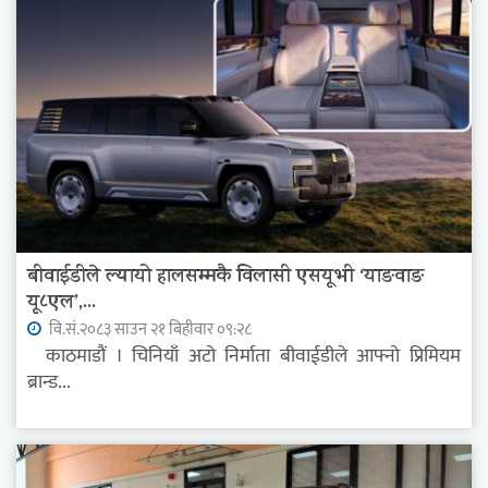
बीवाईडीले ल्यायो हालसम्मकै विलासी एसयूभी ‘याङवाङ
यू८एल’,...
वि.सं.२०८३ साउन २१ बिहीवार ०९:२८
काठमाडौं । चिनियाँ अटो निर्माता बीवाईडीले आफ्नो प्रिमियम
ब्रान्ड...